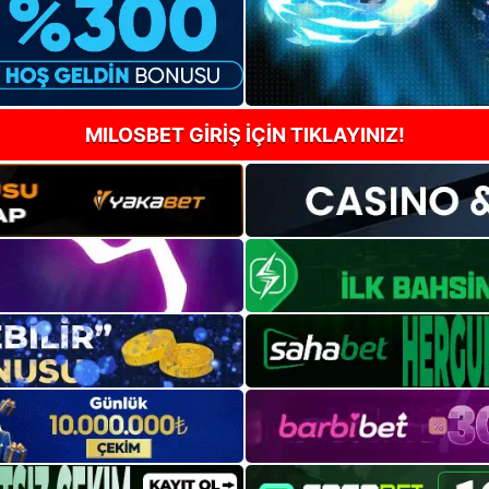
MILOSBET GİRİŞ İÇİN TIKLAYINIZ!