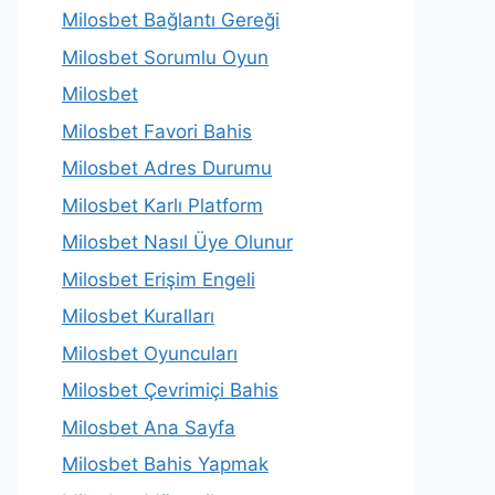
Milosbet Bağlantı Gereği
Milosbet Sorumlu Oyun
Milosbet
Milosbet Favori Bahis
Milosbet Adres Durumu
Milosbet Karlı Platform
Milosbet Nasıl Üye Olunur
Milosbet Erişim Engeli
Milosbet Kuralları
Milosbet Oyuncuları
Milosbet Çevrimiçi Bahis
Milosbet Ana Sayfa
Milosbet Bahis Yapmak