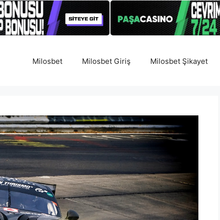
Milosbet
Milosbet Giriş
Milosbet Şikayet