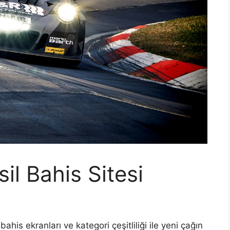
il Bahis Sitesi
ahis ekranları ve kategori çeşitliliği ile yeni çağın