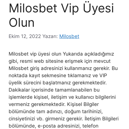
Milosbet Vip Üyesi
Olun
Ekim 12, 2022
Yazarı:
Milosbet
Milosbet vip üyesi olun Yukarıda açıkladığımız
gibi, resmi web sitesine erişmek için mevcut
Milosbet giriş adresinizi kullanmanız gerekir. Bu
noktada kayıt sekmesine tıklamanız ve VIP
üyelik sürecini başlatmanız gerekmektedir.
Dakikalar içerisinde tamamlanabilen bu
işlemlerde kişisel, iletişim ve kullanıcı bilgilerini
vermeniz gerekmektedir. Kişisel Bilgiler
bölümünde tam adınızı, doğum tarihinizi,
cinsiyetinizi vb. girmeniz gerekir. İletişim Bilgileri
bölümünde, e-posta adresinizi, telefon