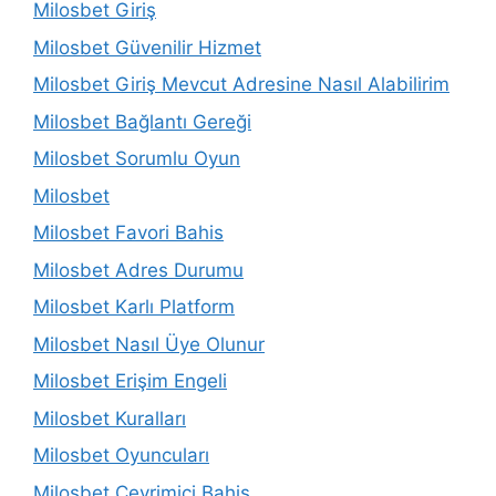
Milosbet Giriş
Milosbet Güvenilir Hizmet
Milosbet Giriş Mevcut Adresine Nasıl Alabilirim
Milosbet Bağlantı Gereği
Milosbet Sorumlu Oyun
Milosbet
Milosbet Favori Bahis
Milosbet Adres Durumu
Milosbet Karlı Platform
Milosbet Nasıl Üye Olunur
Milosbet Erişim Engeli
Milosbet Kuralları
Milosbet Oyuncuları
Milosbet Çevrimiçi Bahis