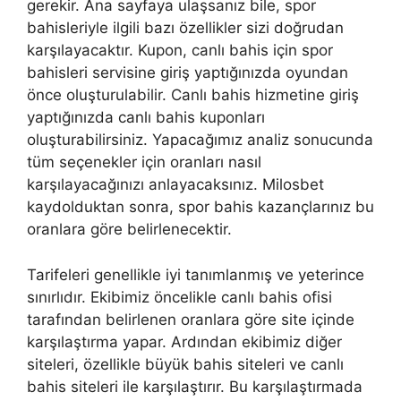
gerekir. Ana sayfaya ulaşsanız bile, spor
bahisleriyle ilgili bazı özellikler sizi doğrudan
karşılayacaktır. Kupon, canlı bahis için spor
bahisleri servisine giriş yaptığınızda oyundan
önce oluşturulabilir. Canlı bahis hizmetine giriş
yaptığınızda canlı bahis kuponları
oluşturabilirsiniz. Yapacağımız analiz sonucunda
tüm seçenekler için oranları nasıl
karşılayacağınızı anlayacaksınız. Milosbet
kaydolduktan sonra, spor bahis kazançlarınız bu
oranlara göre belirlenecektir.
Tarifeleri genellikle iyi tanımlanmış ve yeterince
sınırlıdır. Ekibimiz öncelikle canlı bahis ofisi
tarafından belirlenen oranlara göre site içinde
karşılaştırma yapar. Ardından ekibimiz diğer
siteleri, özellikle büyük bahis siteleri ve canlı
bahis siteleri ile karşılaştırır. Bu karşılaştırmada