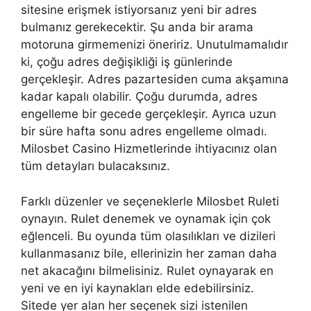
sitesine erişmek istiyorsanız yeni bir adres
bulmanız gerekecektir. Şu anda bir arama
motoruna girmemenizi öneririz. Unutulmamalıdır
ki, çoğu adres değişikliği iş günlerinde
gerçekleşir. Adres pazartesiden cuma akşamına
kadar kapalı olabilir. Çoğu durumda, adres
engelleme bir gecede gerçekleşir. Ayrıca uzun
bir süre hafta sonu adres engelleme olmadı.
Milosbet Casino Hizmetlerinde ihtiyacınız olan
tüm detayları bulacaksınız.
Farklı düzenler ve seçeneklerle Milosbet Ruleti
oynayın. Rulet denemek ve oynamak için çok
eğlenceli. Bu oyunda tüm olasılıkları ve dizileri
kullanmasanız bile, ellerinizin her zaman daha
net akacağını bilmelisiniz. Rulet oynayarak en
yeni ve en iyi kaynakları elde edebilirsiniz.
Sitede yer alan her seçenek sizi istenilen