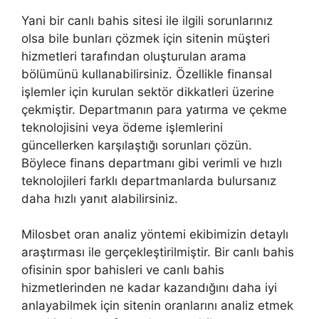
Yani bir canlı bahis sitesi ile ilgili sorunlarınız
olsa bile bunları çözmek için sitenin müşteri
hizmetleri tarafından oluşturulan arama
bölümünü kullanabilirsiniz. Özellikle finansal
işlemler için kurulan sektör dikkatleri üzerine
çekmiştir. Departmanın para yatırma ve çekme
teknolojisini veya ödeme işlemlerini
güncellerken karşılaştığı sorunları çözün.
Böylece finans departmanı gibi verimli ve hızlı
teknolojileri farklı departmanlarda bulursanız
daha hızlı yanıt alabilirsiniz.
Milosbet oran analiz yöntemi ekibimizin detaylı
araştırması ile gerçekleştirilmiştir. Bir canlı bahis
ofisinin spor bahisleri ve canlı bahis
hizmetlerinden ne kadar kazandığını daha iyi
anlayabilmek için sitenin oranlarını analiz etmek