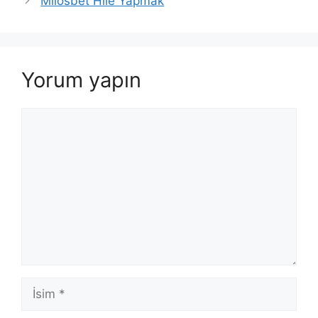
Milosbet Hile Yapmak
Yorum yapın
Yorum
İsim