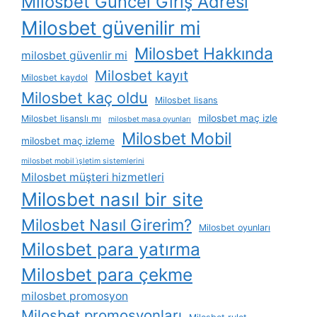
Milosbet Güncel Giriş Adresi
Milosbet güvenilir mi
Milosbet Hakkında
milosbet güvenlir mi
Milosbet kayıt
Milosbet kaydol
Milosbet kaç oldu
Milosbet lisans
milosbet maç izle
Milosbet lisanslı mı
milosbet masa oyunları
Milosbet Mobil
milosbet maç izleme
milosbet mobil i̇şletim sistemlerini
Milosbet müşteri hizmetleri
Milosbet nasıl bir site
Milosbet Nasıl Girerim?
Milosbet oyunları
Milosbet para yatırma
Milosbet para çekme
milosbet promosyon
Milosbet promosyonları