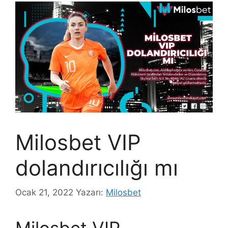
Milosbet VIP
dolandırıcılığı mı
Ocak 21, 2022
Yazarı:
Milosbet