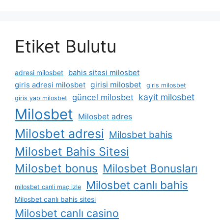
Etiket Bulutu
bahis sitesi milosbet
adresi milosbet
girisi milosbet
giris adresi milosbet
giris milosbet
kayit milosbet
güncel milosbet
giris yap milosbet
Milosbet
Milosbet adres
Milosbet adresi
Milosbet bahis
Milosbet Bahis Sitesi
Milosbet bonus
Milosbet Bonusları
Milosbet canlı bahis
milosbet canli maç izle
Milosbet canlı bahis sitesi
Milosbet canlı casino