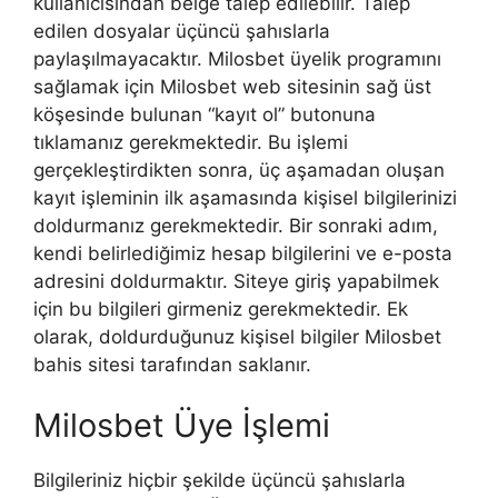
kullanıcısından belge talep edilebilir. Talep
edilen dosyalar üçüncü şahıslarla
paylaşılmayacaktır. Milosbet üyelik programını
sağlamak için Milosbet web sitesinin sağ üst
köşesinde bulunan “kayıt ol” butonuna
tıklamanız gerekmektedir. Bu işlemi
gerçekleştirdikten sonra, üç aşamadan oluşan
kayıt işleminin ilk aşamasında kişisel bilgilerinizi
doldurmanız gerekmektedir. Bir sonraki adım,
kendi belirlediğimiz hesap bilgilerini ve e-posta
adresini doldurmaktır. Siteye giriş yapabilmek
için bu bilgileri girmeniz gerekmektedir. Ek
olarak, doldurduğunuz kişisel bilgiler Milosbet
bahis sitesi tarafından saklanır.
Milosbet Üye İşlemi
Bilgileriniz hiçbir şekilde üçüncü şahıslarla