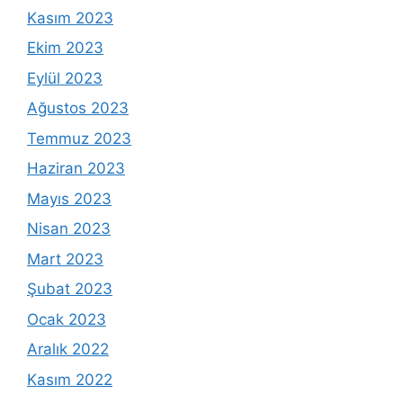
Kasım 2023
Ekim 2023
Eylül 2023
Ağustos 2023
Temmuz 2023
Haziran 2023
Mayıs 2023
Nisan 2023
Mart 2023
Şubat 2023
Ocak 2023
Aralık 2022
Kasım 2022