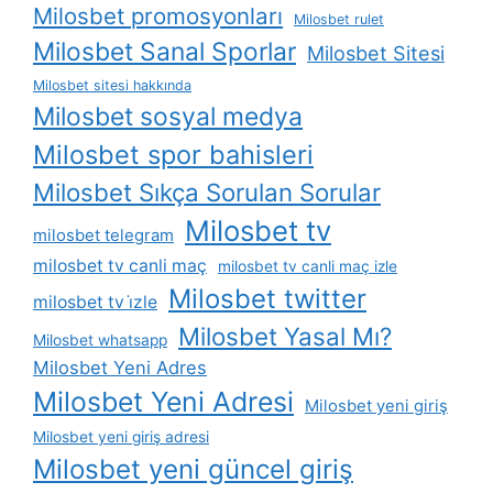
Milosbet promosyonları
Milosbet rulet
Milosbet Sanal Sporlar
Milosbet Sitesi
Milosbet sitesi hakkında
Milosbet sosyal medya
Milosbet spor bahisleri
Milosbet Sıkça Sorulan Sorular
Milosbet tv
milosbet telegram
milosbet tv canli maç
milosbet tv canli maç izle
Milosbet twitter
milosbet tv i̇zle
Milosbet Yasal Mı?
Milosbet whatsapp
Milosbet Yeni Adres
Milosbet Yeni Adresi
Milosbet yeni giriş
Milosbet yeni giriş adresi
Milosbet yeni güncel giriş