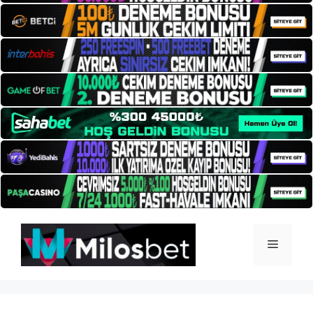
İçeriğe
atla
Menü