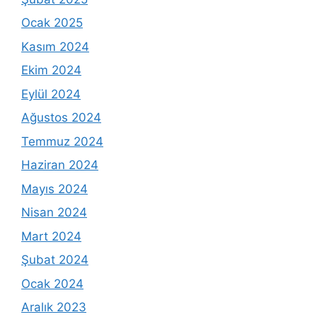
Ocak 2025
Kasım 2024
Ekim 2024
Eylül 2024
Ağustos 2024
Temmuz 2024
Haziran 2024
Mayıs 2024
Nisan 2024
Mart 2024
Şubat 2024
Ocak 2024
Aralık 2023