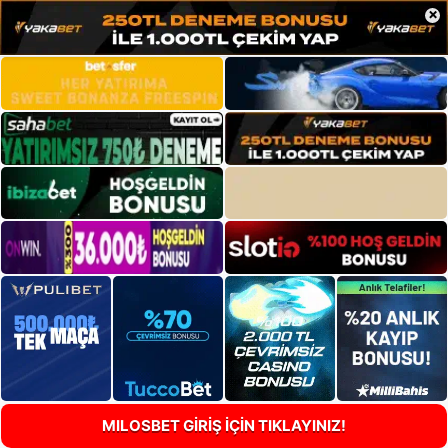
×
MILOSBET GİRİŞ İÇİN TIKLAYINIZ!