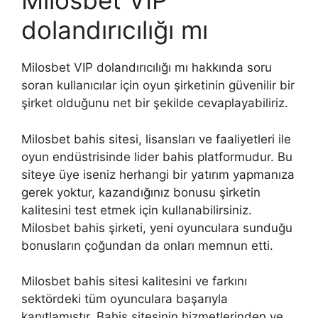
Milosbet VIP
dolandırıcılığı mı
Milosbet VIP dolandırıcılığı mı hakkında soru
soran kullanıcılar için oyun şirketinin güvenilir bir
şirket olduğunu net bir şekilde cevaplayabiliriz.
Milosbet bahis sitesi, lisansları ve faaliyetleri ile
oyun endüstrisinde lider bahis platformudur. Bu
siteye üye iseniz herhangi bir yatırım yapmanıza
gerek yoktur, kazandığınız bonusu şirketin
kalitesini test etmek için kullanabilirsiniz.
Milosbet bahis şirketi, yeni oyunculara sunduğu
bonusların çoğundan da onları memnun etti.
Milosbet bahis sitesi kalitesini ve farkını
sektördeki tüm oyunculara başarıyla
kanıtlamıştır. Bahis sitesinin hizmetlerinden ve