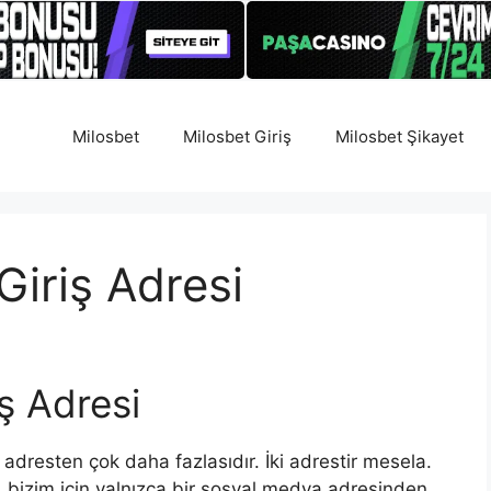
Milosbet
Milosbet Giriş
Milosbet Şikayet
Giriş Adresi
ş Adresi
r adresten çok daha fazlasıdır. İki adrestir mesela.
 bizim için yalnızca bir sosyal medya adresinden