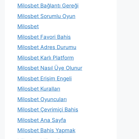
Milosbet Bağlantı Gereği
Milosbet Sorumlu Oyun
Milosbet
Milosbet Favori Bahis
Milosbet Adres Durumu
Milosbet Karlı Platform
Milosbet Nasıl Üye Olunur
Milosbet Erişim Engeli
Milosbet Kuralları
Milosbet Oyuncuları
Milosbet Çevrimiçi Bahis
Milosbet Ana Sayfa
Milosbet Bahis Yapmak