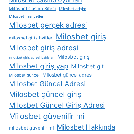
Milosbet casino oyunları
Milosbet Casino Sitesi
Milosbet erişim
Milosbet Faaliyetleri
Milosbet gerçek adresi
Milosbet giriş
milosbet giris twitter
Milosbet giriş adresi
Milosbet girişi
milosbet giriş adresi bahisleri
Milosbet giriş yap
Milosbet git
Milosbet güncel adres
Milosbet güncel
Milosbet Güncel Adresi
Milosbet güncel giriş
Milosbet Güncel Giriş Adresi
Milosbet güvenilir mi
Milosbet Hakkında
milosbet güvenlir mi