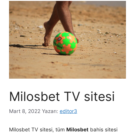
Milosbet TV sitesi
Mart 8, 2022
Yazarı:
editor3
Milosbet TV sitesi, tüm
Milosbet
bahis sitesi