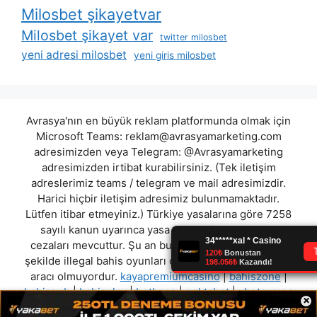
Milosbet şikayetvar
Milosbet şikayet var
twitter milosbet
yeni adresi milosbet
yeni giris milosbet
Avrasya'nın en büyük reklam platformunda olmak için
Microsoft Teams:
reklam@avrasyamarketing.com
adresimizden veya Telegram: @Avrasyamarketing
adresimizden irtibat kurabilirsiniz. (Tek iletişim
adreslerimiz teams / telegram ve mail adresimizdir.
Harici hiçbir iletişim adresimiz bulunmamaktadır.
Lütfen itibar etmeyiniz.) Türkiye yasalarına göre 7258
sayılı kanun uyarınca yasa dışı bahis oynamanın
cezaları mevcuttur. Şu an bulunduğunuz site hiç bir
şekilde illegal bahis oyunları oynatmıyor ve oynamaya
aracı olmuyordur.
kayapremiumcasino
|
bahiszone
|
bahispub
|
bahisplay
|
betboss
|
noktabet
|
xbetgames
×
|
ozanbet
"