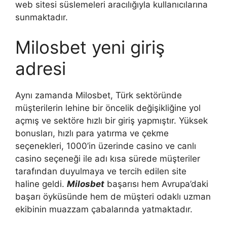
web sitesi süslemeleri aracılığıyla kullanıcılarına
sunmaktadır.
Milosbet yeni giriş
adresi
Aynı zamanda Milosbet, Türk sektöründe
müşterilerin lehine bir öncelik değişikliğine yol
açmış ve sektöre hızlı bir giriş yapmıştır. Yüksek
bonusları, hızlı para yatırma ve çekme
seçenekleri, 1000’in üzerinde casino ve canlı
casino seçeneği ile adı kısa sürede müşteriler
tarafından duyulmaya ve tercih edilen site
haline geldi.
Milosbet
başarısı hem Avrupa’daki
başarı öyküsünde hem de müşteri odaklı uzman
ekibinin muazzam çabalarında yatmaktadır.