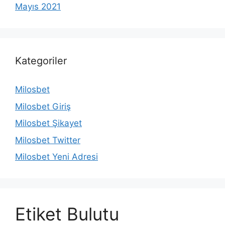
Mayıs 2021
Kategoriler
Milosbet
Milosbet Giriş
Milosbet Şikayet
Milosbet Twitter
Milosbet Yeni Adresi
Etiket Bulutu