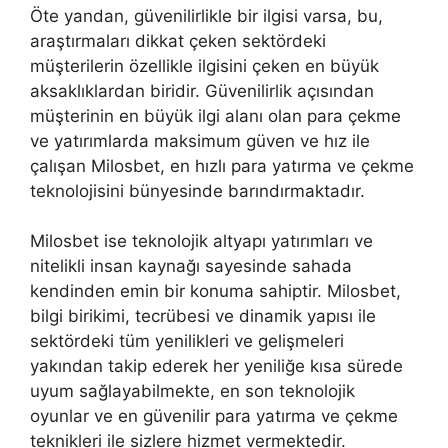
Öte yandan, güvenilirlikle bir ilgisi varsa, bu,
araştırmaları dikkat çeken sektördeki
müşterilerin özellikle ilgisini çeken en büyük
aksaklıklardan biridir. Güvenilirlik açısından
müşterinin en büyük ilgi alanı olan para çekme
ve yatırımlarda maksimum güven ve hız ile
çalışan Milosbet, en hızlı para yatırma ve çekme
teknolojisini bünyesinde barındırmaktadır.
Milosbet ise teknolojik altyapı yatırımları ve
nitelikli insan kaynağı sayesinde sahada
kendinden emin bir konuma sahiptir. Milosbet,
bilgi birikimi, tecrübesi ve dinamik yapısı ile
sektördeki tüm yenilikleri ve gelişmeleri
yakından takip ederek her yeniliğe kısa sürede
uyum sağlayabilmekte, en son teknolojik
oyunlar ve en güvenilir para yatırma ve çekme
teknikleri ile sizlere hizmet vermektedir.