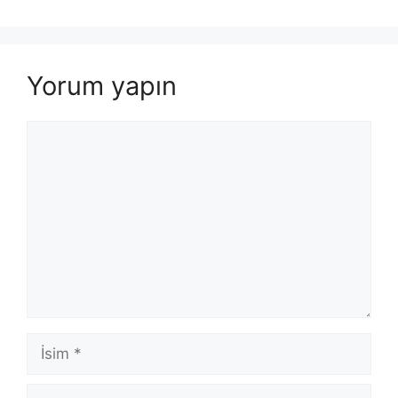
Yorum yapın
Yorum
İsim
E-