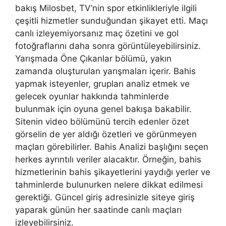
bakış Milosbet, TV’nin spor etkinlikleriyle ilgili
çeşitli hizmetler sunduğundan şikayet etti. Maçı
canlı izleyemiyorsanız maç özetini ve gol
fotoğraflarını daha sonra görüntüleyebilirsiniz.
Yarışmada Öne Çıkanlar bölümü, yakın
zamanda oluşturulan yarışmaları içerir. Bahis
yapmak isteyenler, grupları analiz etmek ve
gelecek oyunlar hakkında tahminlerde
bulunmak için oyuna genel bakışa bakabilir.
Sitenin video bölümünü tercih edenler özet
görselin de yer aldığı özetleri ve görünmeyen
maçları görebilirler. Bahis Analizi başlığını seçen
herkes ayrıntılı veriler alacaktır. Örneğin, bahis
hizmetlerinin bahis şikayetlerini yaydığı yerler ve
tahminlerde bulunurken nelere dikkat edilmesi
gerektiği. Güncel giriş adresinizle siteye giriş
yaparak günün her saatinde canlı maçları
izleyebilirsiniz.