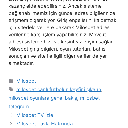
kazanç elde edebilirsiniz. Ancak sisteme
bağlanabilmemiz için güncel adres bilgilerinize
erişmemiz gerekiyor. Giriş engellerini kaldırmak
için sitedeki verilere bakarak Milosbet adres
verilerine karşı işlem yapabilirsiniz. Mevcut
adresi sisteme hızlı ve kesintisiz erişim sağlar.
Milosbet giriş bilgileri, oyun tutarları, bahis
sonuçları ve site ile ilgili diğer veriler de yer
almaktadır.
Kategoriler
Milosbet
Etiketler
milosbet canlı futbolun keyfini çıkarın
,
milosbet oyunlara genel bakış
,
milosbet
telegram
Milosbet TV İzle
Milosbet Tavla Hakkında