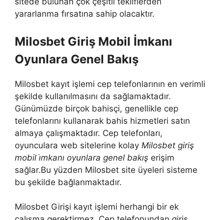
sitede bulunan çok çeşitli tekliflerden
yararlanma fırsatına sahip olacaktır.
Milosbet Giriş Mobil İmkanı
Oyunlara Genel Bakış
Milosbet kayıt işlemi cep telefonlarının en verimli
şekilde kullanılmasını da sağlamaktadır.
Günümüzde birçok bahisçi, genellikle cep
telefonlarını kullanarak bahis hizmetleri satın
almaya çalışmaktadır. Cep telefonları,
oyunculara web sitelerine kolay
Milosbet giriş
mobil i̇mkanı oyunlara genel bakış
erişim
sağlar.Bu yüzden Milosbet site üyeleri sisteme
bu şekilde bağlanmaktadır.
Milosbet Girişi kayıt işlemi herhangi bir ek
çalışma gerektirmez. Cep telefonundan giriş