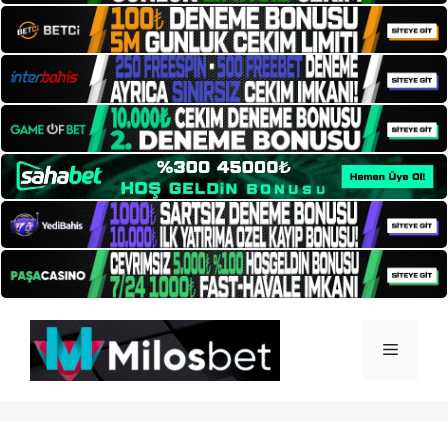
İçeriğe
atla
Menü