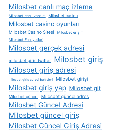
Milosbet canlı maç izleme
Milosbet casino
Milosbet canlı yardım
Milosbet casino oyunları
Milosbet Casino Sitesi
Milosbet erişim
Milosbet Faaliyetleri
Milosbet gerçek adresi
Milosbet giriş
milosbet giris twitter
Milosbet giriş adresi
Milosbet girişi
milosbet giriş adresi bahisleri
Milosbet giriş yap
Milosbet git
Milosbet güncel adres
Milosbet güncel
Milosbet Güncel Adresi
Milosbet güncel giriş
Milosbet Güncel Giriş Adresi