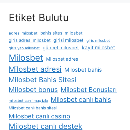
Etiket Bulutu
bahis sitesi milosbet
adresi milosbet
girisi milosbet
giris adresi milosbet
giris milosbet
kayit milosbet
güncel milosbet
giris yap milosbet
Milosbet
Milosbet adres
Milosbet adresi
Milosbet bahis
Milosbet Bahis Sitesi
Milosbet bonus
Milosbet Bonusları
Milosbet canlı bahis
milosbet canli maç izle
Milosbet canlı bahis sitesi
Milosbet canlı casino
Milosbet canlı destek