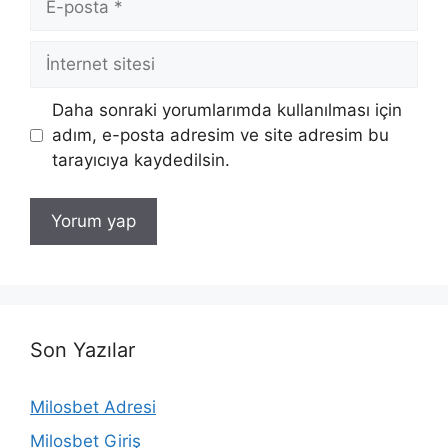
posta
İnternet
sitesi
Daha sonraki yorumlarımda kullanılması için
adım, e-posta adresim ve site adresim bu
tarayıcıya kaydedilsin.
Son Yazılar
Milosbet Adresi
Milosbet Giriş