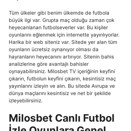
Tüm ülkeler gibi benim ülkemde de futbola
büyük ilgi var. Grupta maç olduğu zaman çok
heyecanlanan futbolseverler var. Bu kişiler
oyunlarını eğlenmek için internette yayınlıyorlar.
Harika bir web siteniz var. Sitede yer alan tüm
oyunların ücretsiz oynanıyor olması da
hayranların heyecanını artırıyor. Sitenin bahis
analizlerine göre avantajlı bahisler
oynayabilirsiniz. Milosbet TV içeriğinin keyfini
çıkarın, futbolun keyfini çıkarın, kesintisiz maç
yayınlarını izleyin ve alın. Bu sitede Avrupa ve
dünya maçlarını kesintisiz ve net bir şekilde
izleyebilirsiniz.
Milosbet Canlı Futbol
İzle Oyunlara Genel