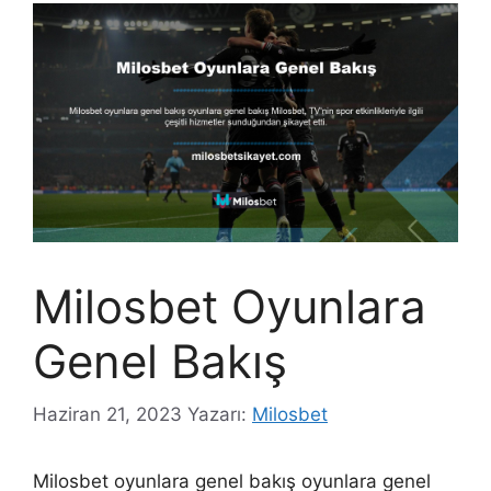
Milosbet Oyunlara
Genel Bakış
Haziran 21, 2023
Yazarı:
Milosbet
Milosbet oyunlara genel bakış oyunlara genel