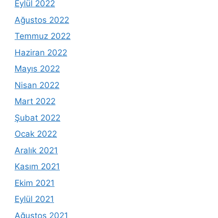
Eylül 2022
Ağustos 2022
Temmuz 2022
Haziran 2022
Mayıs 2022
Nisan 2022
Mart 2022
Şubat 2022
Ocak 2022
Aralık 2021
Kasım 2021
Ekim 2021
Eylül 2021
Ağustos 2021