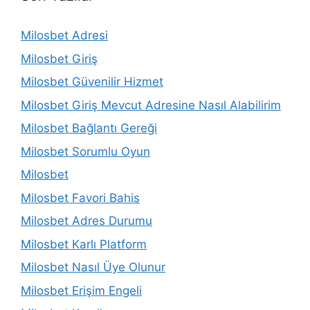
Milosbet Adresi
Milosbet Giriş
Milosbet Güvenilir Hizmet
Milosbet Giriş Mevcut Adresine Nasıl Alabilirim
Milosbet Bağlantı Gereği
Milosbet Sorumlu Oyun
Milosbet
Milosbet Favori Bahis
Milosbet Adres Durumu
Milosbet Karlı Platform
Milosbet Nasıl Üye Olunur
Milosbet Erişim Engeli