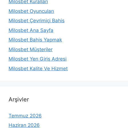
Milosbet Kuralları
Milosbet Oyuncuları
Milosbet Çevrimiçi Bahis
Milosbet Ana Sayfa
Milosbet Bahis Yapmak
Milosbet Müşteriler
Milosbet Yen Giriş Adresi
Milosbet Kalite Ve Hizmet
Arşivler
Temmuz 2026
Haziran 2026