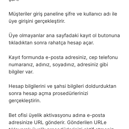
Müşteriler giriş paneline şifre ve kullanıcı adı ile
üye girişini gerçekleştirir.
Üye olmayanlar ana sayfadaki kayıt ol butonuna
tıkladıktan sonra rahatça hesap açar.
Kayıt formunda e-posta adresiniz, cep telefonu
numaranız, adınız, soyadınız, adresiniz gibi
bilgiler var.
Hesap bilgilerini ve şahsi bilgileri doldurduktan
sonra hesap açma prosedürlerinizi
gerçekleştirin.
Bet ofisi üyelik aktivasyonu adına e-posta
adresinize URL gönderir. Gönderilen URLe