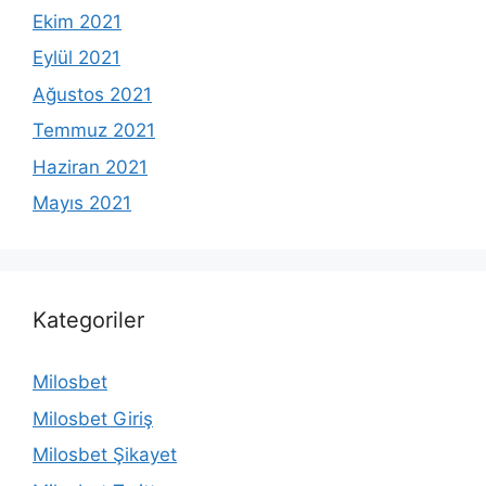
Ekim 2021
Eylül 2021
Ağustos 2021
Temmuz 2021
Haziran 2021
Mayıs 2021
Kategoriler
Milosbet
Milosbet Giriş
Milosbet Şikayet