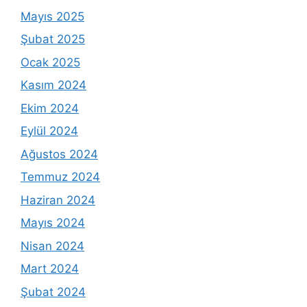
Mayıs 2025
Şubat 2025
Ocak 2025
Kasım 2024
Ekim 2024
Eylül 2024
Ağustos 2024
Temmuz 2024
Haziran 2024
Mayıs 2024
Nisan 2024
Mart 2024
Şubat 2024