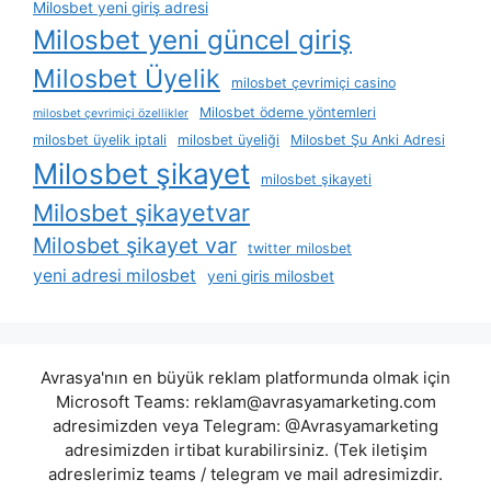
Milosbet yeni giriş adresi
Milosbet yeni güncel giriş
Milosbet Üyelik
milosbet çevrimiçi casino
Milosbet ödeme yöntemleri
milosbet çevrimiçi özellikler
milosbet üyelik iptali
milosbet üyeliği
Milosbet Şu Anki Adresi
Milosbet şikayet
milosbet şikayeti
Milosbet şikayetvar
Milosbet şikayet var
twitter milosbet
yeni adresi milosbet
yeni giris milosbet
Avrasya'nın en büyük reklam platformunda olmak için
Microsoft Teams:
reklam@avrasyamarketing.com
adresimizden veya Telegram: @Avrasyamarketing
adresimizden irtibat kurabilirsiniz. (Tek iletişim
adreslerimiz teams / telegram ve mail adresimizdir.