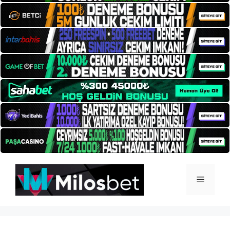
İçeriğe
atla
Menü