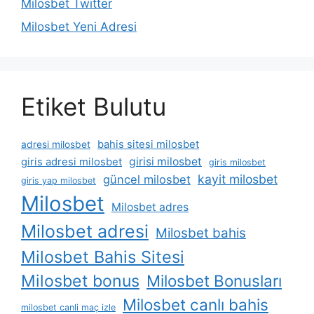
Milosbet Twitter
Milosbet Yeni Adresi
Etiket Bulutu
bahis sitesi milosbet
adresi milosbet
girisi milosbet
giris adresi milosbet
giris milosbet
kayit milosbet
güncel milosbet
giris yap milosbet
Milosbet
Milosbet adres
Milosbet adresi
Milosbet bahis
Milosbet Bahis Sitesi
Milosbet bonus
Milosbet Bonusları
Milosbet canlı bahis
milosbet canli maç izle