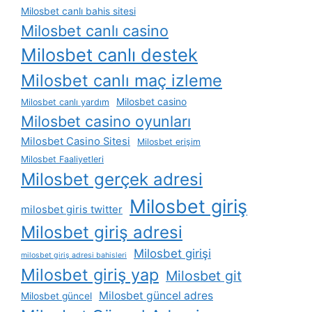
Milosbet canlı bahis sitesi
Milosbet canlı casino
Milosbet canlı destek
Milosbet canlı maç izleme
Milosbet casino
Milosbet canlı yardım
Milosbet casino oyunları
Milosbet Casino Sitesi
Milosbet erişim
Milosbet Faaliyetleri
Milosbet gerçek adresi
Milosbet giriş
milosbet giris twitter
Milosbet giriş adresi
Milosbet girişi
milosbet giriş adresi bahisleri
Milosbet giriş yap
Milosbet git
Milosbet güncel adres
Milosbet güncel