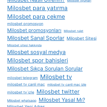
Milosbet oyunları
Milosbet para yatırma
Milosbet para çekme
milosbet promosyon
Milosbet promosyonları
Milosbet rulet
Milosbet Sanal Sporlar
Milosbet Sitesi
Milosbet sitesi hakkında
Milosbet sosyal medya
Milosbet spor bahisleri
Milosbet Sıkça Sorulan Sorular
Milosbet tv
milosbet telegram
milosbet tv canli maç
milosbet tv canli maç izle
Milosbet twitter
milosbet tv i̇zle
Milosbet Yasal Mı?
Milosbet whatsapp
Milosbet Yeni Adres