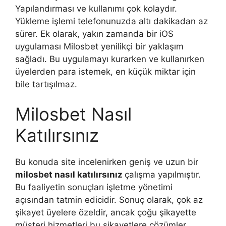
Yapılandırması ve kullanımı çok kolaydır.
Yükleme işlemi telefonunuzda altı dakikadan az
sürer. Ek olarak, yakın zamanda bir iOS
uygulaması Milosbet yenilikçi bir yaklaşım
sağladı. Bu uygulamayı kurarken ve kullanırken
üyelerden para istemek, en küçük miktar için
bile tartışılmaz.
Milosbet Nasıl
Katılırsınız
Bu konuda site incelenirken geniş ve uzun bir
milosbet nasıl katılırsınız
çalışma yapılmıştır.
Bu faaliyetin sonuçları işletme yönetimi
açısından tatmin edicidir. Sonuç olarak, çok az
şikayet üyelere özeldir, ancak çoğu şikayette
müşteri hizmetleri bu şikayetlere çözümler