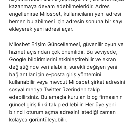
kazanmaya devam edebilmeleridir. Adres
engellenirse Milosbet, kullanıcıların yeni adresi
hemen bulabilmesi için adresin sonuna bir sayı
ekleyerek yeni adresi açar.
Milosbet Erişim Güncellemesi, güvenilir oyun ve
hizmet açısından çok önemlidir. Bu seviyede,
Google bildirimlerini etkinleştirebilir ve ekran
değiştiğinde veri alabilir, sürekli değişen yeni
bağlantılar için e-posta giriş yöntemini
kullanabilir veya mevcut Milosbet şirket adresini
sosyal medya Twitter üzerinden takip
edebilirsiniz. Bu amaçla kurulan blog firmasının
güncel giriş linki takip edilebilir. Her üye yeni
birincil oturum açma adresini istediği zaman
kolayca görüntüleyebilir.