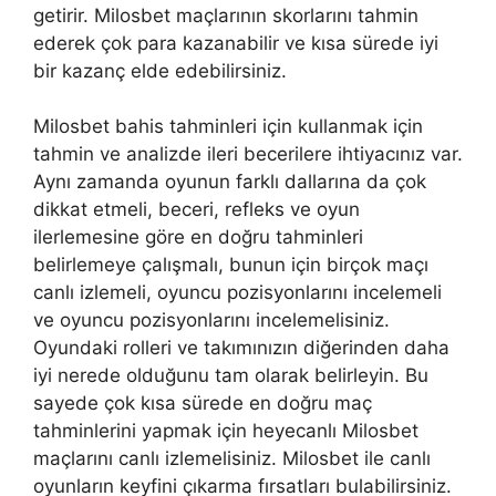
getirir. Milosbet maçlarının skorlarını tahmin
ederek çok para kazanabilir ve kısa sürede iyi
bir kazanç elde edebilirsiniz.
Milosbet bahis tahminleri için kullanmak için
tahmin ve analizde ileri becerilere ihtiyacınız var.
Aynı zamanda oyunun farklı dallarına da çok
dikkat etmeli, beceri, refleks ve oyun
ilerlemesine göre en doğru tahminleri
belirlemeye çalışmalı, bunun için birçok maçı
canlı izlemeli, oyuncu pozisyonlarını incelemeli
ve oyuncu pozisyonlarını incelemelisiniz.
Oyundaki rolleri ve takımınızın diğerinden daha
iyi nerede olduğunu tam olarak belirleyin. Bu
sayede çok kısa sürede en doğru maç
tahminlerini yapmak için heyecanlı Milosbet
maçlarını canlı izlemelisiniz. Milosbet ile canlı
oyunların keyfini çıkarma fırsatları bulabilirsiniz.