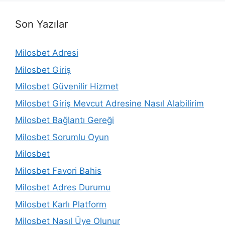
Son Yazılar
Milosbet Adresi
Milosbet Giriş
Milosbet Güvenilir Hizmet
Milosbet Giriş Mevcut Adresine Nasıl Alabilirim
Milosbet Bağlantı Gereği
Milosbet Sorumlu Oyun
Milosbet
Milosbet Favori Bahis
Milosbet Adres Durumu
Milosbet Karlı Platform
Milosbet Nasıl Üye Olunur