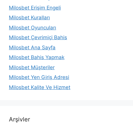
Milosbet Erişim Engeli
Milosbet Kuralları
Milosbet Oyuncuları
Milosbet Çevrimiçi Bahis
Milosbet Ana Sayfa
Milosbet Bahis Yapmak
Milosbet Müşteriler
Milosbet Yen Giriş Adresi
Milosbet Kalite Ve Hizmet
Arşivler