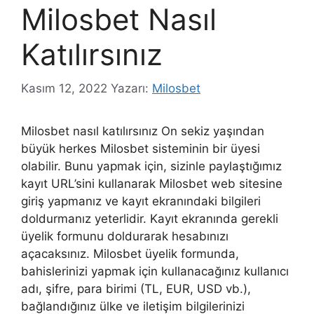
Milosbet Nasıl
Katılırsınız
Kasım 12, 2022
Yazarı:
Milosbet
Milosbet nasıl katılırsınız On sekiz yaşından
büyük herkes Milosbet sisteminin bir üyesi
olabilir. Bunu yapmak için, sizinle paylaştığımız
kayıt URL’sini kullanarak Milosbet web sitesine
giriş yapmanız ve kayıt ekranındaki bilgileri
doldurmanız yeterlidir. Kayıt ekranında gerekli
üyelik formunu doldurarak hesabınızı
açacaksınız. Milosbet üyelik formunda,
bahislerinizi yapmak için kullanacağınız kullanıcı
adı, şifre, para birimi (TL, EUR, USD vb.),
bağlandığınız ülke ve iletişim bilgilerinizi