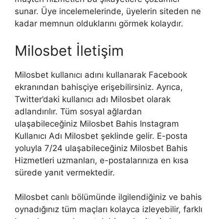
sunar. Üye incelemelerinde, üyelerin siteden ne
kadar memnun olduklarını görmek kolaydır.
Milosbet İletişim
Milosbet kullanıcı adını kullanarak Facebook
ekranından bahisçiye erişebilirsiniz. Ayrıca,
Twitter’daki kullanıcı adı Milosbet olarak
adlandırılır. Tüm sosyal ağlardan
ulaşabileceğiniz Milosbet Bahis Instagram
Kullanıcı Adı Milosbet şeklinde gelir. E-posta
yoluyla 7/24 ulaşabileceğiniz Milosbet Bahis
Hizmetleri uzmanları, e-postalarınıza en kısa
sürede yanıt vermektedir.
Milosbet canlı bölümünde ilgilendiğiniz ve bahis
oynadığınız tüm maçları kolayca izleyebilir, farklı