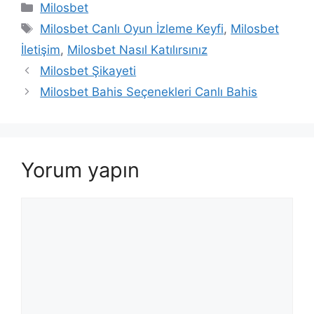
Kategoriler
Milosbet
Etiketler
Milosbet Canlı Oyun İzleme Keyfi
,
Milosbet
İletişim
,
Milosbet Nasıl Katılırsınız
Milosbet Şikayeti
Milosbet Bahis Seçenekleri Canlı Bahis
Yorum yapın
Yorum