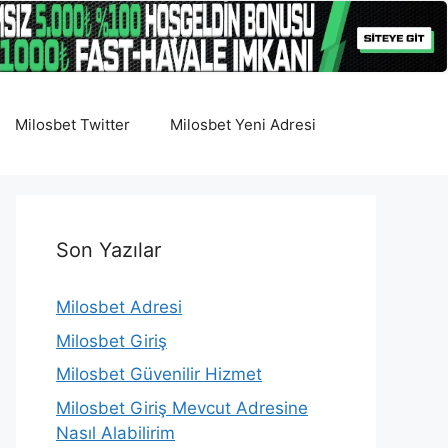
Milosbet Twitter
Milosbet Yeni Adresi
Son Yazılar
Milosbet Adresi
Milosbet Giriş
Milosbet Güvenilir Hizmet
Milosbet Giriş Mevcut Adresine
Nasıl Alabilirim