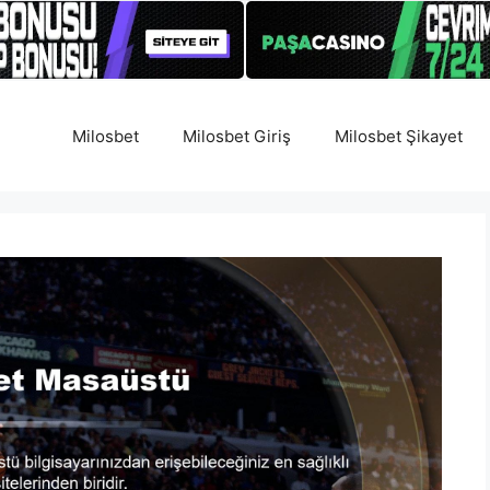
Milosbet
Milosbet Giriş
Milosbet Şikayet