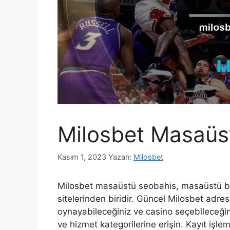
Milosbet Masaüs
Kasım 1, 2023
Yazarı:
Milosbet
Milosbet masaüstü seobahis, masaüstü bilg
sitelerinden biridir. Güncel Milosbet adresi
oynayabileceğiniz ve casino seçebileceğiniz 
ve hizmet kategorilerine erişin. Kayıt işlem