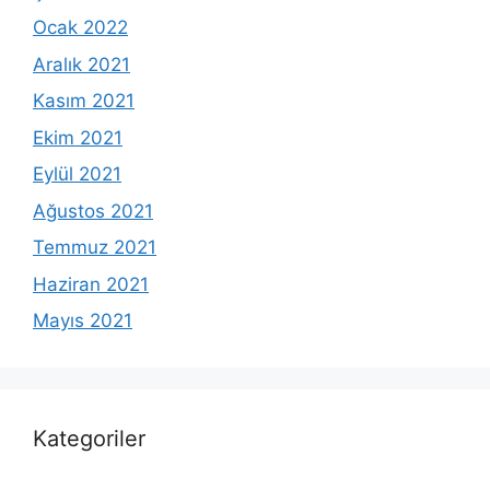
Ocak 2022
Aralık 2021
Kasım 2021
Ekim 2021
Eylül 2021
Ağustos 2021
Temmuz 2021
Haziran 2021
Mayıs 2021
Kategoriler