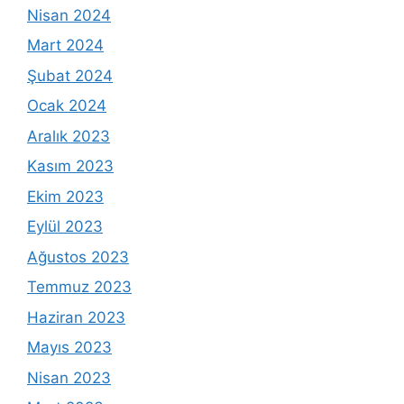
Nisan 2024
Mart 2024
Şubat 2024
Ocak 2024
Aralık 2023
Kasım 2023
Ekim 2023
Eylül 2023
Ağustos 2023
Temmuz 2023
Haziran 2023
Mayıs 2023
Nisan 2023