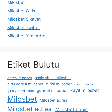
Milosbet
Milosbet Giriş
Milosbet Şikayet
Milosbet Twitter
Milosbet Yeni Adresi
Etiket Bulutu
bahis sitesi milosbet
adresi milosbet
girisi milosbet
giris adresi milosbet
giris milosbet
kayit milosbet
güncel milosbet
giris yap milosbet
Milosbet
Milosbet adres
Milosbet adresi
Milosbet bahis