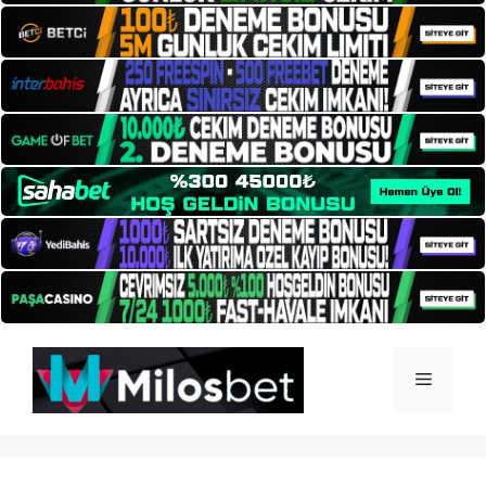
İçeriğe
atla
Menü