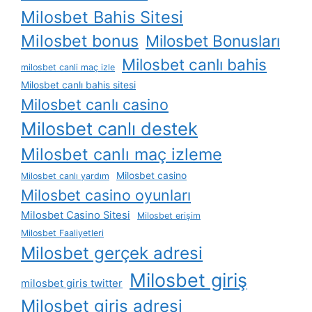
Milosbet Bahis Sitesi
Milosbet bonus
Milosbet Bonusları
Milosbet canlı bahis
milosbet canli maç izle
Milosbet canlı bahis sitesi
Milosbet canlı casino
Milosbet canlı destek
Milosbet canlı maç izleme
Milosbet casino
Milosbet canlı yardım
Milosbet casino oyunları
Milosbet Casino Sitesi
Milosbet erişim
Milosbet Faaliyetleri
Milosbet gerçek adresi
Milosbet giriş
milosbet giris twitter
Milosbet giriş adresi