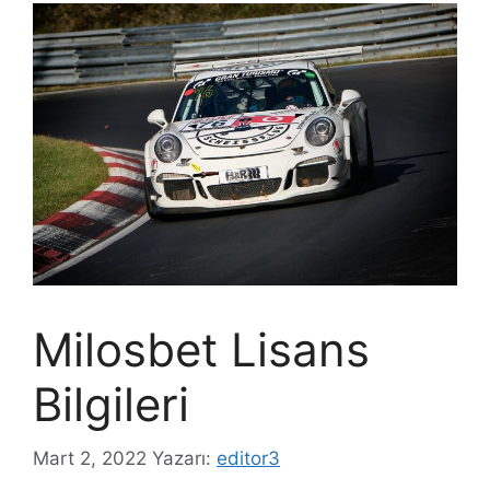
Milosbet Lisans
Bilgileri
Mart 2, 2022
Yazarı:
editor3