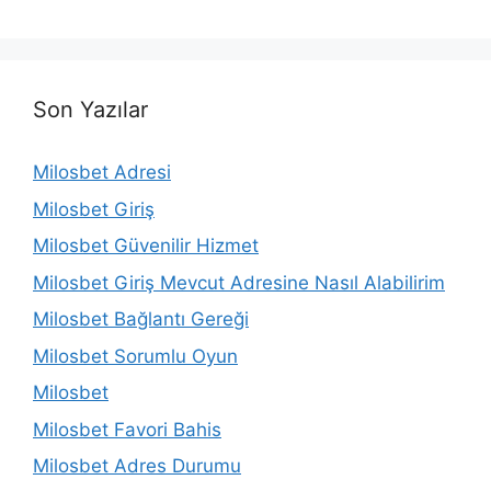
Son Yazılar
Milosbet Adresi
Milosbet Giriş
Milosbet Güvenilir Hizmet
Milosbet Giriş Mevcut Adresine Nasıl Alabilirim
Milosbet Bağlantı Gereği
Milosbet Sorumlu Oyun
Milosbet
Milosbet Favori Bahis
Milosbet Adres Durumu