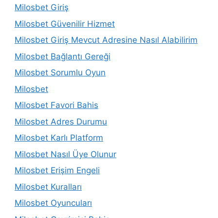
Milosbet Giriş
Milosbet Güvenilir Hizmet
Milosbet Giriş Mevcut Adresine Nasıl Alabilirim
Milosbet Bağlantı Gereği
Milosbet Sorumlu Oyun
Milosbet
Milosbet Favori Bahis
Milosbet Adres Durumu
Milosbet Karlı Platform
Milosbet Nasıl Üye Olunur
Milosbet Erişim Engeli
Milosbet Kuralları
Milosbet Oyuncuları