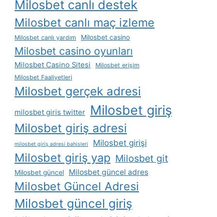
Milosbet canlı destek
Milosbet canlı maç izleme
Milosbet casino
Milosbet canlı yardım
Milosbet casino oyunları
Milosbet Casino Sitesi
Milosbet erişim
Milosbet Faaliyetleri
Milosbet gerçek adresi
Milosbet giriş
milosbet giris twitter
Milosbet giriş adresi
Milosbet girişi
milosbet giriş adresi bahisleri
Milosbet giriş yap
Milosbet git
Milosbet güncel adres
Milosbet güncel
Milosbet Güncel Adresi
Milosbet güncel giriş