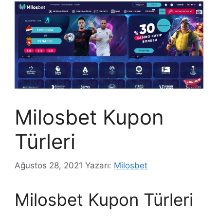
Milosbet Kupon
Türleri
Ağustos 28, 2021
Yazarı:
Milosbet
Milosbet Kupon Türleri