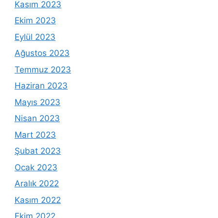
Kasım 2023
Ekim 2023
Eylül 2023
Ağustos 2023
Temmuz 2023
Haziran 2023
Mayıs 2023
Nisan 2023
Mart 2023
Şubat 2023
Ocak 2023
Aralık 2022
Kasım 2022
Ekim 2022