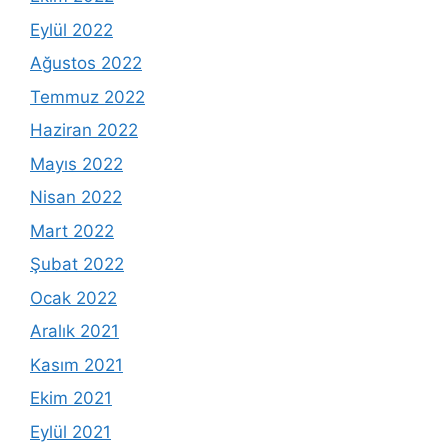
Eylül 2022
Ağustos 2022
Temmuz 2022
Haziran 2022
Mayıs 2022
Nisan 2022
Mart 2022
Şubat 2022
Ocak 2022
Aralık 2021
Kasım 2021
Ekim 2021
Eylül 2021