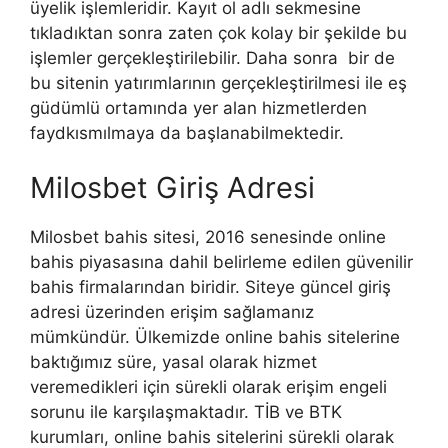
üyelik işlemleridir. Kayıt ol adlı sekmesine
tıkladıktan sonra zaten çok kolay bir şekilde bu
işlemler gerçekleştirilebilir. Daha sonra bir de
bu sitenin yatırımlarının gerçekleştirilmesi ile eş
güdümlü ortamında yer alan hizmetlerden
faydkısmılmaya da başlanabilmektedir.
Milosbet Giriş Adresi
Milosbet bahis sitesi, 2016 senesinde online
bahis piyasasına dahil belirleme edilen güvenilir
bahis firmalarından biridir. Siteye güncel giriş
adresi üzerinden erişim sağlamanız
mümkündür. Ülkemizde online bahis sitelerine
baktığımız süre, yasal olarak hizmet
veremedikleri için sürekli olarak erişim engeli
sorunu ile karşılaşmaktadır. TİB ve BTK
kurumları, online bahis sitelerini sürekli olarak