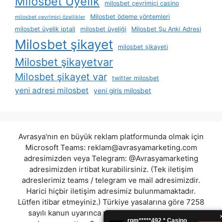
Milosbet Üyelik
milosbet çevrimiçi casino
Milosbet ödeme yöntemleri
milosbet çevrimiçi özellikler
milosbet üyelik iptali
milosbet üyeliği
Milosbet Şu Anki Adresi
Milosbet şikayet
milosbet şikayeti
Milosbet şikayetvar
Milosbet şikayet var
twitter milosbet
yeni adresi milosbet
yeni giris milosbet
Avrasya'nın en büyük reklam platformunda olmak için
Microsoft Teams:
reklam@avrasyamarketing.com
adresimizden veya Telegram: @Avrasyamarketing
adresimizden irtibat kurabilirsiniz. (Tek iletişim
adreslerimiz teams / telegram ve mail adresimizdir.
Harici hiçbir iletişim adresimiz bulunmamaktadır.
Lütfen itibar etmeyiniz.) Türkiye yasalarına göre 7258
sayılı kanun uyarınca yasa dışı bahis oynamanın