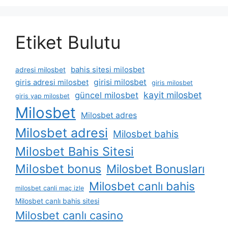
Etiket Bulutu
bahis sitesi milosbet
adresi milosbet
girisi milosbet
giris adresi milosbet
giris milosbet
kayit milosbet
güncel milosbet
giris yap milosbet
Milosbet
Milosbet adres
Milosbet adresi
Milosbet bahis
Milosbet Bahis Sitesi
Milosbet bonus
Milosbet Bonusları
Milosbet canlı bahis
milosbet canli maç izle
Milosbet canlı bahis sitesi
Milosbet canlı casino