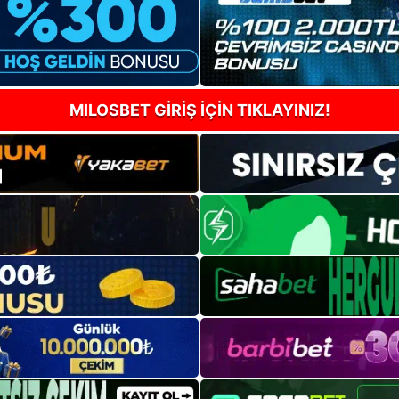
MILOSBET GİRİŞ İÇİN TIKLAYINIZ!