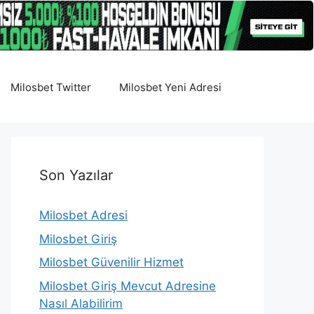
Milosbet Twitter
Milosbet Yeni Adresi
Son Yazılar
Milosbet Adresi
Milosbet Giriş
Milosbet Güvenilir Hizmet
Milosbet Giriş Mevcut Adresine
Nasıl Alabilirim