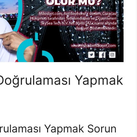
Doğrulaması Yapmak
rulaması Yapmak Sorun