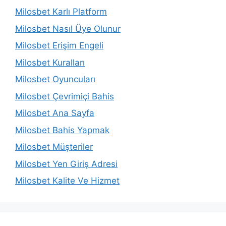
Milosbet Karlı Platform
Milosbet Nasıl Üye Olunur
Milosbet Erişim Engeli
Milosbet Kuralları
Milosbet Oyuncuları
Milosbet Çevrimiçi Bahis
Milosbet Ana Sayfa
Milosbet Bahis Yapmak
Milosbet Müşteriler
Milosbet Yen Giriş Adresi
Milosbet Kalite Ve Hizmet