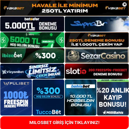
×
MILOSBET GİRİŞ İÇİN TIKLAYINIZ!