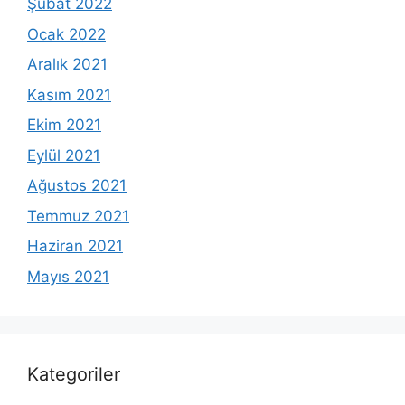
Şubat 2022
Ocak 2022
Aralık 2021
Kasım 2021
Ekim 2021
Eylül 2021
Ağustos 2021
Temmuz 2021
Haziran 2021
Mayıs 2021
Kategoriler