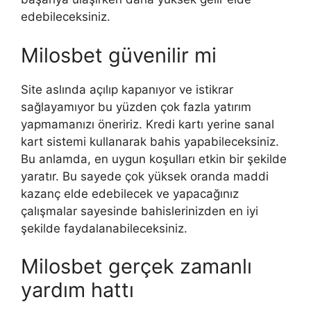
edebileceksiniz.
Milosbet güvenilir mi
Site aslında açılıp kapanıyor ve istikrar
sağlayamıyor bu yüzden çok fazla yatırım
yapmamanızı öneririz. Kredi kartı yerine sanal
kart sistemi kullanarak bahis yapabileceksiniz.
Bu anlamda, en uygun koşulları etkin bir şekilde
yaratır. Bu sayede çok yüksek oranda maddi
kazanç elde edebilecek ve yapacağınız
çalışmalar sayesinde bahislerinizden en iyi
şekilde faydalanabileceksiniz.
Milosbet gerçek zamanlı
yardım hattı