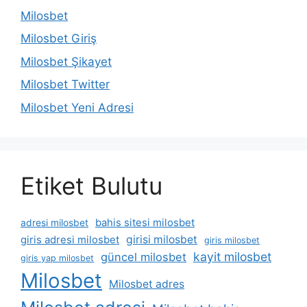
Milosbet
Milosbet Giriş
Milosbet Şikayet
Milosbet Twitter
Milosbet Yeni Adresi
Etiket Bulutu
bahis sitesi milosbet
adresi milosbet
girisi milosbet
giris adresi milosbet
giris milosbet
kayit milosbet
güncel milosbet
giris yap milosbet
Milosbet
Milosbet adres