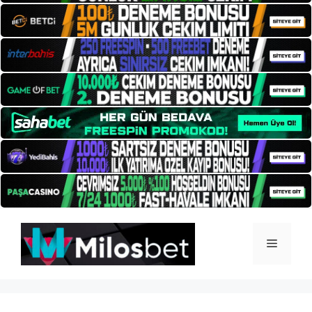
İçeriğe
atla
Menü