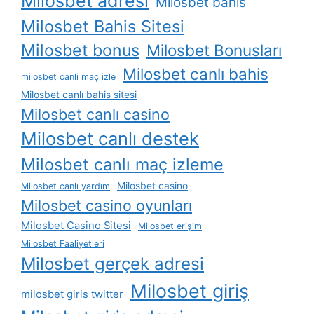
Milosbet adresi
Milosbet bahis
Milosbet Bahis Sitesi
Milosbet bonus
Milosbet Bonusları
Milosbet canlı bahis
milosbet canli maç izle
Milosbet canlı bahis sitesi
Milosbet canlı casino
Milosbet canlı destek
Milosbet canlı maç izleme
Milosbet casino
Milosbet canlı yardım
Milosbet casino oyunları
Milosbet Casino Sitesi
Milosbet erişim
Milosbet Faaliyetleri
Milosbet gerçek adresi
Milosbet giriş
milosbet giris twitter