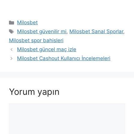
Kategoriler
Milosbet
Etiketler
Milosbet güvenilir mi
,
Milosbet Sanal Sporlar
,
Milosbet spor bahisleri
Milosbet güncel maç izle
Milosbet Cashout Kullanıcı İncelemeleri
Yorum yapın
Yorum