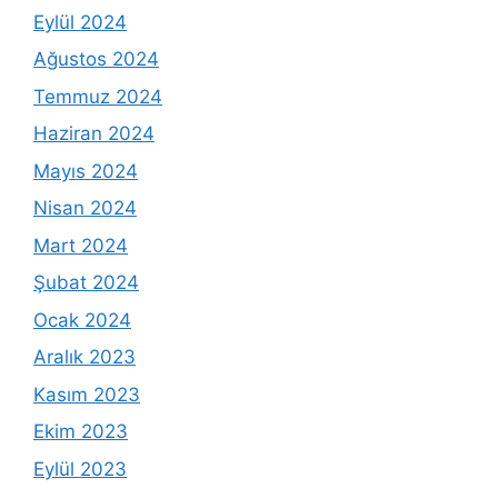
Eylül 2024
Ağustos 2024
Temmuz 2024
Haziran 2024
Mayıs 2024
Nisan 2024
Mart 2024
Şubat 2024
Ocak 2024
Aralık 2023
Kasım 2023
Ekim 2023
Eylül 2023