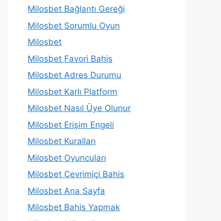
Milosbet Bağlantı Gereği
Milosbet Sorumlu Oyun
Milosbet
Milosbet Favori Bahis
Milosbet Adres Durumu
Milosbet Karlı Platform
Milosbet Nasıl Üye Olunur
Milosbet Erişim Engeli
Milosbet Kuralları
Milosbet Oyuncuları
Milosbet Çevrimiçi Bahis
Milosbet Ana Sayfa
Milosbet Bahis Yapmak