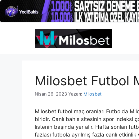
İçeriğe
atla
Milosbet Futbol 
Nisan 26, 2023
Yazarı:
Milosbet
Milosbet futbol maç oranları Futbolda Mi
biridir. Canlı bahis sitesinin spor indeksi 
listenin başında yer alır. Hafta sonları fut
fazlası futbola ayrılmış fazla canlı etkinli