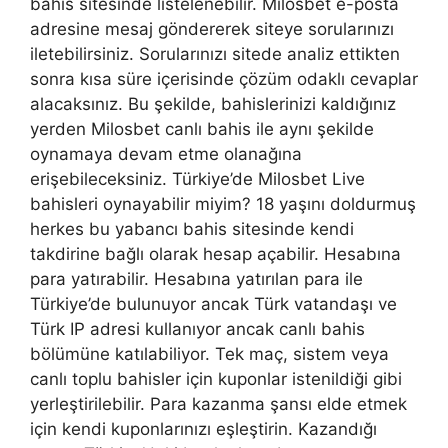
bahis sitesinde listelenebilir. Milosbet e-posta
adresine mesaj göndererek siteye sorularınızı
iletebilirsiniz. Sorularınızı sitede analiz ettikten
sonra kısa süre içerisinde çözüm odaklı cevaplar
alacaksınız. Bu şekilde, bahislerinizi kaldığınız
yerden Milosbet canlı bahis ile aynı şekilde
oynamaya devam etme olanağına
erişebileceksiniz. Türkiye’de Milosbet Live
bahisleri oynayabilir miyim? 18 yaşını doldurmuş
herkes bu yabancı bahis sitesinde kendi
takdirine bağlı olarak hesap açabilir. Hesabına
para yatırabilir. Hesabına yatırılan para ile
Türkiye’de bulunuyor ancak Türk vatandaşı ve
Türk IP adresi kullanıyor ancak canlı bahis
bölümüne katılabiliyor. Tek maç, sistem veya
canlı toplu bahisler için kuponlar istenildiği gibi
yerleştirilebilir. Para kazanma şansı elde etmek
için kendi kuponlarınızı eşleştirin. Kazandığı