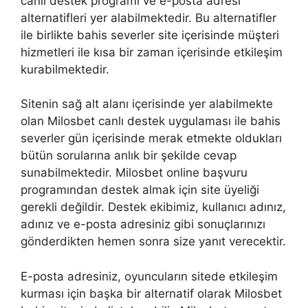
canlı destek programı ve e-posta adresi
alternatifleri yer alabilmektedir. Bu alternatifler
ile birlikte bahis severler site içerisinde müşteri
hizmetleri ile kısa bir zaman içerisinde etkileşim
kurabilmektedir.
Sitenin sağ alt alanı içerisinde yer alabilmekte
olan Milosbet canlı destek uygulaması ile bahis
severler gün içerisinde merak etmekte oldukları
bütün sorularına anlık bir şekilde cevap
sunabilmektedir. Milosbet online başvuru
programından destek almak için site üyeliği
gerekli değildir. Destek ekibimiz, kullanıcı adınız,
adınız ve e-posta adresiniz gibi sonuçlarınızı
gönderdikten hemen sonra size yanıt verecektir.
E-posta adresiniz, oyuncuların sitede etkileşim
kurması için başka bir alternatif olarak Milosbet