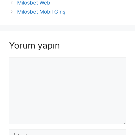
Milosbet Web
Milosbet Mobil Girişi
Yorum yapın
Yorum
İsim