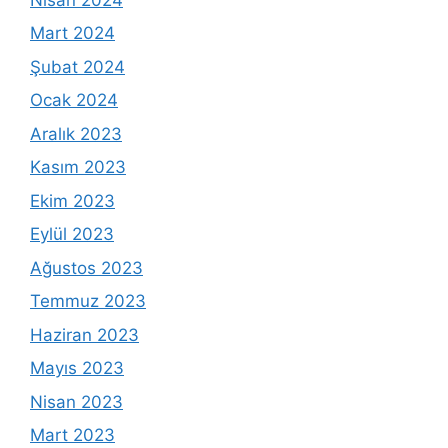
Mart 2024
Şubat 2024
Ocak 2024
Aralık 2023
Kasım 2023
Ekim 2023
Eylül 2023
Ağustos 2023
Temmuz 2023
Haziran 2023
Mayıs 2023
Nisan 2023
Mart 2023