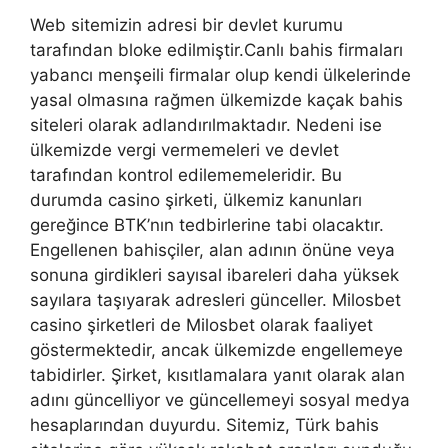
Web sitemizin adresi bir devlet kurumu
tarafından bloke edilmiştir.Canlı bahis firmaları
yabancı menşeili firmalar olup kendi ülkelerinde
yasal olmasına rağmen ülkemizde kaçak bahis
siteleri olarak adlandırılmaktadır. Nedeni ise
ülkemizde vergi vermemeleri ve devlet
tarafından kontrol edilememeleridir. Bu
durumda casino şirketi, ülkemiz kanunları
gereğince BTK’nın tedbirlerine tabi olacaktır.
Engellenen bahisçiler, alan adının önüne veya
sonuna girdikleri sayısal ibareleri daha yüksek
sayılara taşıyarak adresleri günceller. Milosbet
casino şirketleri de Milosbet olarak faaliyet
göstermektedir, ancak ülkemizde engellemeye
tabidirler. Şirket, kısıtlamalara yanıt olarak alan
adını güncelliyor ve güncellemeyi sosyal medya
hesaplarından duyurdu. Sitemiz, Türk bahis