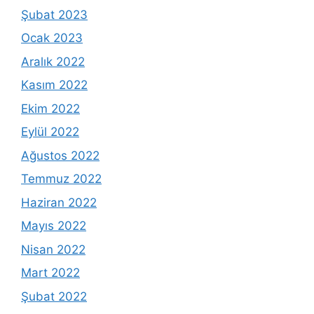
Şubat 2023
Ocak 2023
Aralık 2022
Kasım 2022
Ekim 2022
Eylül 2022
Ağustos 2022
Temmuz 2022
Haziran 2022
Mayıs 2022
Nisan 2022
Mart 2022
Şubat 2022