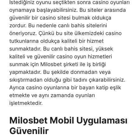
İstediğiniz oyunu seçtikten sonra casino oyunları
oynamaya başlayabilirsiniz. Bu siteler arasında
güvenilir bir casino sitesi bulmak oldukça
zordur. Bu nedenle canlı bahis sitelerini
öneriyoruz. Çünkü bu site ülkemizdeki casino
tutkunlarına oldukça kaliteli bir hizmet
sunmaktadır. Bu canlı bahis sitesi, yüksek
kaliteli ve güvenilir casino oyun hizmetleri
sunmak için Milosbet şirketi ile iş birliği
yapmaktadır. Bu şekilde donmadan veya
sıkıştırmadan olduğu gibi tadını çıkarabilirsiniz.
Ayrıca casino oyunlarına bir bayan katip eşlik
etmekte ve aynı zamanda oyunları
işletmektedir.
Milosbet Mobil Uygulaması
Güvenilir