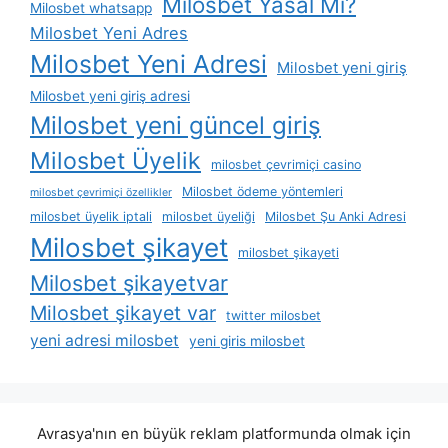
Milosbet Yasal Mı?
Milosbet whatsapp
Milosbet Yeni Adres
Milosbet Yeni Adresi
Milosbet yeni giriş
Milosbet yeni giriş adresi
Milosbet yeni güncel giriş
Milosbet Üyelik
milosbet çevrimiçi casino
Milosbet ödeme yöntemleri
milosbet çevrimiçi özellikler
milosbet üyelik iptali
milosbet üyeliği
Milosbet Şu Anki Adresi
Milosbet şikayet
milosbet şikayeti
Milosbet şikayetvar
Milosbet şikayet var
twitter milosbet
yeni adresi milosbet
yeni giris milosbet
Avrasya'nın en büyük reklam platformunda olmak için