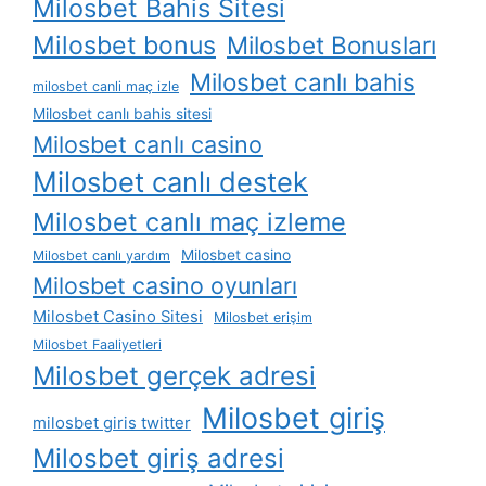
Milosbet Bahis Sitesi
Milosbet bonus
Milosbet Bonusları
Milosbet canlı bahis
milosbet canli maç izle
Milosbet canlı bahis sitesi
Milosbet canlı casino
Milosbet canlı destek
Milosbet canlı maç izleme
Milosbet casino
Milosbet canlı yardım
Milosbet casino oyunları
Milosbet Casino Sitesi
Milosbet erişim
Milosbet Faaliyetleri
Milosbet gerçek adresi
Milosbet giriş
milosbet giris twitter
Milosbet giriş adresi