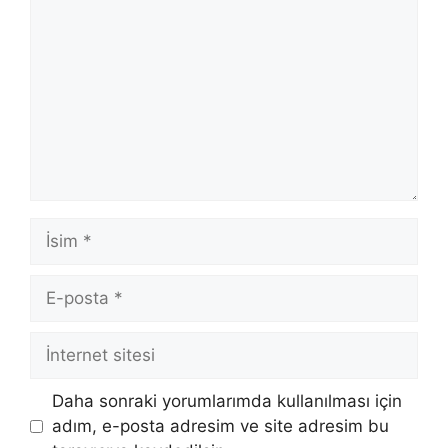
İsim
E-
posta
İnternet
sitesi
Daha sonraki yorumlarımda kullanılması için
adım, e-posta adresim ve site adresim bu