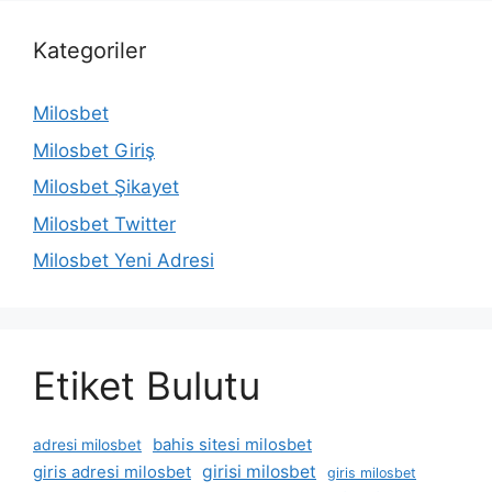
Kategoriler
Milosbet
Milosbet Giriş
Milosbet Şikayet
Milosbet Twitter
Milosbet Yeni Adresi
Etiket Bulutu
bahis sitesi milosbet
adresi milosbet
girisi milosbet
giris adresi milosbet
giris milosbet