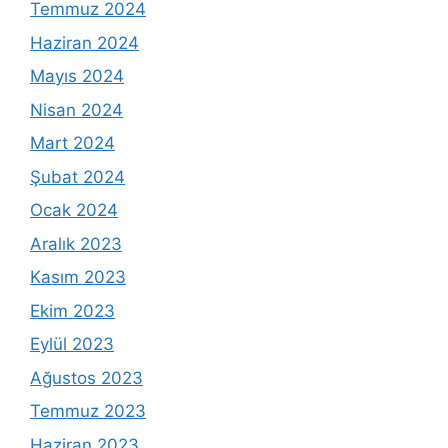
Temmuz 2024
Haziran 2024
Mayıs 2024
Nisan 2024
Mart 2024
Şubat 2024
Ocak 2024
Aralık 2023
Kasım 2023
Ekim 2023
Eylül 2023
Ağustos 2023
Temmuz 2023
Haziran 2023