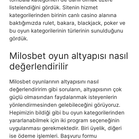
listelendiğini gördük. Sitenin hizmet
kategorilerinden birinin canlı casino alanına
baktığımızda rulet, bakara, blackjack, poker ve
bu oyun kategorilerinin türlerinin sunulduğunu
gördük.
Milosbet oyun altyapısı nasıl
değerlendirilir
Milosbet oyunlarının altyapısını nasıl
değerlendiririm gibi soruların, altyapısının çok
güçlü olmasından faydalanmak isteyenlerin
yönlendirmesinden gelebileceğini görüyoruz.
Hepimizin bildiği gibi bu oyun kategorilerinden
yararlanabilmek için iki program seçeneğinin
uygulanması gerekmektedir. Biri üyelik, diğeri
ise ödeme işlemleri. Başvuru formu