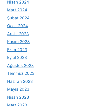
Nisan 2024
Mart 2024
Şubat 2024
Ocak 2024
Aralık 2023
Kasım 2023
Ekim 2023
Eylül 2023
Ağustos 2023
Temmuz 2023
Haziran 2023
Mayıs 2023
Nisan 2023
Mart 2023