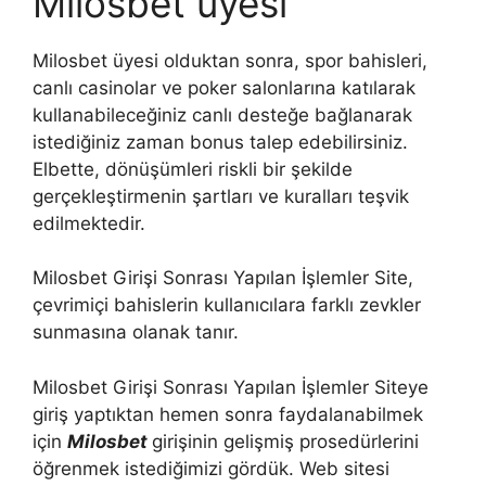
Milosbet üyesi
Milosbet üyesi olduktan sonra, spor bahisleri,
canlı casinolar ve poker salonlarına katılarak
kullanabileceğiniz canlı desteğe bağlanarak
istediğiniz zaman bonus talep edebilirsiniz.
Elbette, dönüşümleri riskli bir şekilde
gerçekleştirmenin şartları ve kuralları teşvik
edilmektedir.
Milosbet Girişi Sonrası Yapılan İşlemler Site,
çevrimiçi bahislerin kullanıcılara farklı zevkler
sunmasına olanak tanır.
Milosbet Girişi Sonrası Yapılan İşlemler Siteye
giriş yaptıktan hemen sonra faydalanabilmek
için
Milosbet
girişinin gelişmiş prosedürlerini
öğrenmek istediğimizi gördük. Web sitesi