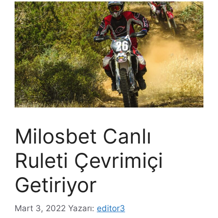
Milosbet Canlı
Ruleti Çevrimiçi
Getiriyor
Mart 3, 2022
Yazarı:
editor3