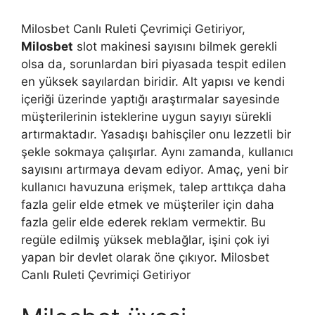
Milosbet Canlı Ruleti Çevrimiçi Getiriyor,
Milosbet
slot makinesi sayısını bilmek gerekli
olsa da, sorunlardan biri piyasada tespit edilen
en yüksek sayılardan biridir. Alt yapısı ve kendi
içeriği üzerinde yaptığı araştırmalar sayesinde
müşterilerinin isteklerine uygun sayıyı sürekli
artırmaktadır. Yasadışı bahisçiler onu lezzetli bir
şekle sokmaya çalışırlar. Aynı zamanda, kullanıcı
sayısını artırmaya devam ediyor. Amaç, yeni bir
kullanıcı havuzuna erişmek, talep arttıkça daha
fazla gelir elde etmek ve müşteriler için daha
fazla gelir elde ederek reklam vermektir. Bu
regüle edilmiş yüksek meblağlar, işini çok iyi
yapan bir devlet olarak öne çıkıyor. Milosbet
Canlı Ruleti Çevrimiçi Getiriyor