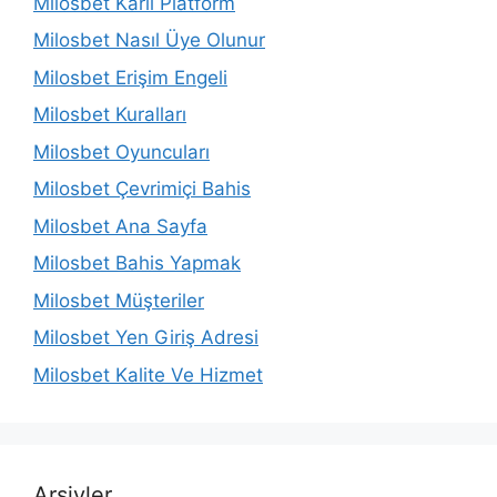
Milosbet Karlı Platform
Milosbet Nasıl Üye Olunur
Milosbet Erişim Engeli
Milosbet Kuralları
Milosbet Oyuncuları
Milosbet Çevrimiçi Bahis
Milosbet Ana Sayfa
Milosbet Bahis Yapmak
Milosbet Müşteriler
Milosbet Yen Giriş Adresi
Milosbet Kalite Ve Hizmet
Arşivler