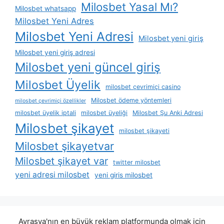
Milosbet Yasal Mı?
Milosbet whatsapp
Milosbet Yeni Adres
Milosbet Yeni Adresi
Milosbet yeni giriş
Milosbet yeni giriş adresi
Milosbet yeni güncel giriş
Milosbet Üyelik
milosbet çevrimiçi casino
Milosbet ödeme yöntemleri
milosbet çevrimiçi özellikler
milosbet üyelik iptali
milosbet üyeliği
Milosbet Şu Anki Adresi
Milosbet şikayet
milosbet şikayeti
Milosbet şikayetvar
Milosbet şikayet var
twitter milosbet
yeni adresi milosbet
yeni giris milosbet
Avrasya'nın en büyük reklam platformunda olmak için