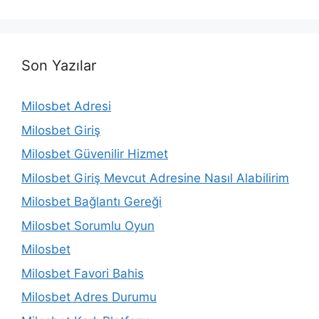
Son Yazılar
Milosbet Adresi
Milosbet Giriş
Milosbet Güvenilir Hizmet
Milosbet Giriş Mevcut Adresine Nasıl Alabilirim
Milosbet Bağlantı Gereği
Milosbet Sorumlu Oyun
Milosbet
Milosbet Favori Bahis
Milosbet Adres Durumu