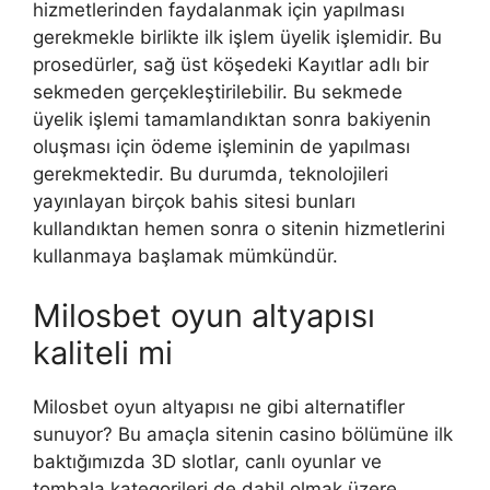
hizmetlerinden faydalanmak için yapılması
gerekmekle birlikte ilk işlem üyelik işlemidir. Bu
prosedürler, sağ üst köşedeki Kayıtlar adlı bir
sekmeden gerçekleştirilebilir. Bu sekmede
üyelik işlemi tamamlandıktan sonra bakiyenin
oluşması için ödeme işleminin de yapılması
gerekmektedir. Bu durumda, teknolojileri
yayınlayan birçok bahis sitesi bunları
kullandıktan hemen sonra o sitenin hizmetlerini
kullanmaya başlamak mümkündür.
Milosbet oyun altyapısı
kaliteli mi
Milosbet oyun altyapısı ne gibi alternatifler
sunuyor? Bu amaçla sitenin casino bölümüne ilk
baktığımızda 3D slotlar, canlı oyunlar ve
tombala kategorileri de dahil olmak üzere