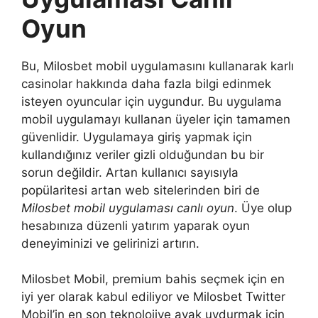
Oyun
Bu, Milosbet mobil uygulamasını kullanarak karlı
casinolar hakkında daha fazla bilgi edinmek
isteyen oyuncular için uygundur. Bu uygulama
mobil uygulamayı kullanan üyeler için tamamen
güvenlidir. Uygulamaya giriş yapmak için
kullandığınız veriler gizli olduğundan bu bir
sorun değildir. Artan kullanıcı sayısıyla
popülaritesi artan web sitelerinden biri de
Milosbet mobil uygulaması canlı oyun
. Üye olup
hesabınıza düzenli yatırım yaparak oyun
deneyiminizi ve gelirinizi artırın.
Milosbet Mobil, premium bahis seçmek için en
iyi yer olarak kabul ediliyor ve Milosbet Twitter
Mobil’in en son teknolojiye ayak uydurmak için