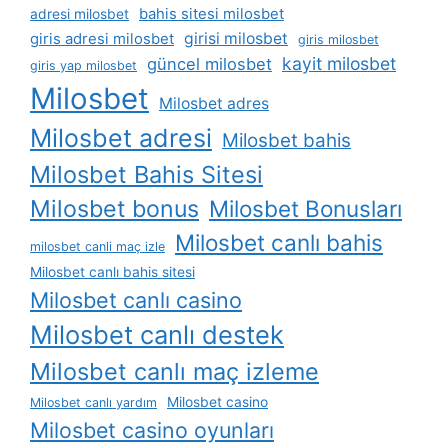
bahis sitesi milosbet
adresi milosbet
girisi milosbet
giris adresi milosbet
giris milosbet
kayit milosbet
güncel milosbet
giris yap milosbet
Milosbet
Milosbet adres
Milosbet adresi
Milosbet bahis
Milosbet Bahis Sitesi
Milosbet bonus
Milosbet Bonusları
Milosbet canlı bahis
milosbet canli maç izle
Milosbet canlı bahis sitesi
Milosbet canlı casino
Milosbet canlı destek
Milosbet canlı maç izleme
Milosbet casino
Milosbet canlı yardım
Milosbet casino oyunları