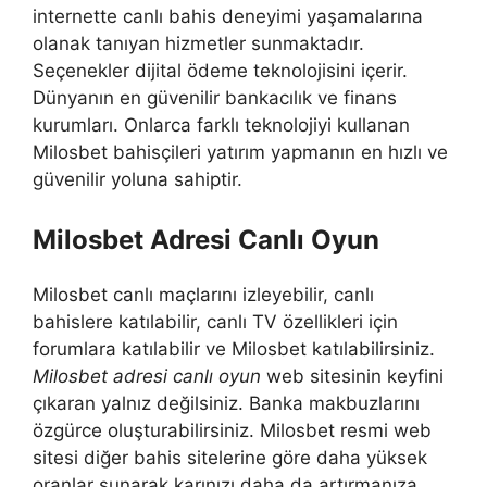
internette canlı bahis deneyimi yaşamalarına
olanak tanıyan hizmetler sunmaktadır.
Seçenekler dijital ödeme teknolojisini içerir.
Dünyanın en güvenilir bankacılık ve finans
kurumları. Onlarca farklı teknolojiyi kullanan
Milosbet bahisçileri yatırım yapmanın en hızlı ve
güvenilir yoluna sahiptir.
Milosbet Adresi Canlı Oyun
Milosbet canlı maçlarını izleyebilir, canlı
bahislere katılabilir, canlı TV özellikleri için
forumlara katılabilir ve Milosbet katılabilirsiniz.
Milosbet adresi canlı oyun
web sitesinin keyfini
çıkaran yalnız değilsiniz. Banka makbuzlarını
özgürce oluşturabilirsiniz. Milosbet resmi web
sitesi diğer bahis sitelerine göre daha yüksek
oranlar sunarak karınızı daha da artırmanıza