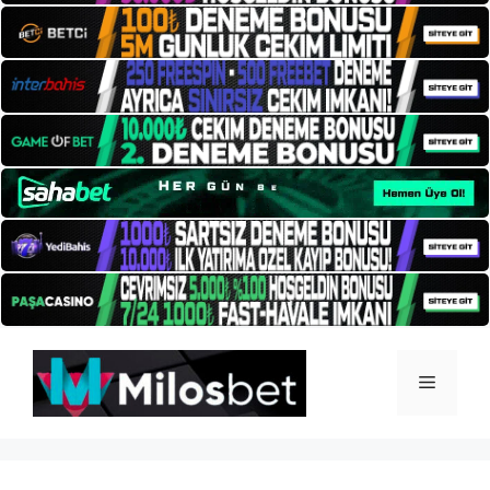
İçeriğe
atla
Menü