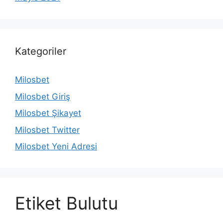
Kategoriler
Milosbet
Milosbet Giriş
Milosbet Şikayet
Milosbet Twitter
Milosbet Yeni Adresi
Etiket Bulutu