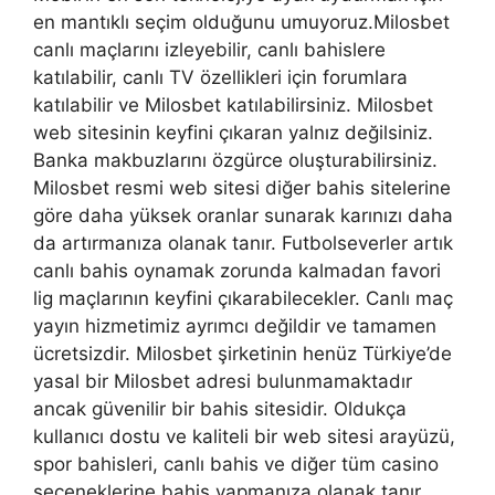
en mantıklı seçim olduğunu umuyoruz.Milosbet
canlı maçlarını izleyebilir, canlı bahislere
katılabilir, canlı TV özellikleri için forumlara
katılabilir ve Milosbet katılabilirsiniz. Milosbet
web sitesinin keyfini çıkaran yalnız değilsiniz.
Banka makbuzlarını özgürce oluşturabilirsiniz.
Milosbet resmi web sitesi diğer bahis sitelerine
göre daha yüksek oranlar sunarak karınızı daha
da artırmanıza olanak tanır. Futbolseverler artık
canlı bahis oynamak zorunda kalmadan favori
lig maçlarının keyfini çıkarabilecekler. Canlı maç
yayın hizmetimiz ayrımcı değildir ve tamamen
ücretsizdir. Milosbet şirketinin henüz Türkiye’de
yasal bir Milosbet adresi bulunmamaktadır
ancak güvenilir bir bahis sitesidir. Oldukça
kullanıcı dostu ve kaliteli bir web sitesi arayüzü,
spor bahisleri, canlı bahis ve diğer tüm casino
seçeneklerine bahis yapmanıza olanak tanır.