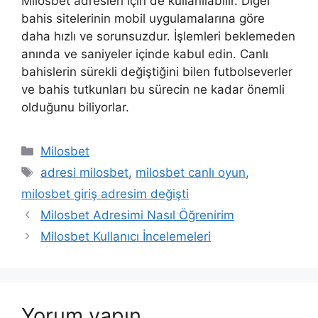
Milosbet adresleri için de kullanılabilir. Diğer
bahis sitelerinin mobil uygulamalarına göre
daha hızlı ve sorunsuzdur. İşlemleri beklemeden
anında ve saniyeler içinde kabul edin. Canlı
bahislerin sürekli değiştiğini bilen futbolseverler
ve bahis tutkunları bu sürecin ne kadar önemli
olduğunu biliyorlar.
Kategoriler
Milosbet
Etiketler
adresi milosbet
,
milosbet canlı oyun
,
milosbet giriş adresim değişti
Milosbet Adresimi Nasıl Öğrenirim
Milosbet Kullanıcı İncelemeleri
Yorum yapın