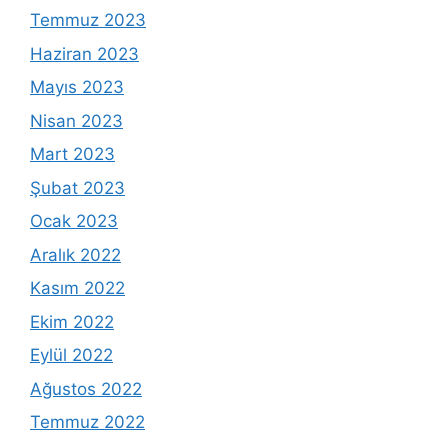
Temmuz 2023
Haziran 2023
Mayıs 2023
Nisan 2023
Mart 2023
Şubat 2023
Ocak 2023
Aralık 2022
Kasım 2022
Ekim 2022
Eylül 2022
Ağustos 2022
Temmuz 2022