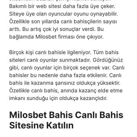
Bakımlı bir web sitesi daha fazla üye çeker.
Siteye üye olan oyuncular oyunu oynayabilir.
Özellikle son yıllarda canlı bahisçilerin sayısı
arttı. Bu artış çok iyi sonuçlar verdi. Bu
bağlamda Milosbet firması öne çıkıyor.
Birçok kişi canlı bahisle ilgileniyor. Tüm bahis
siteleri canlı oyunlar sunmaktadır. Gördüğünüz
gibi, canlı oyunlar için birçok seçenek var. Canlı
bahisler bu nedenle daha fazla etkilenir. Canlı
bahis ile kazanma şansınız oldukça yüksektir.
Özellikle canlı bahis, anında kazanç elde etme
imkanı sunduğu için oldukça kazançlıdır.
Milosbet Bahis Canlı Bahis
Sitesine Katılın