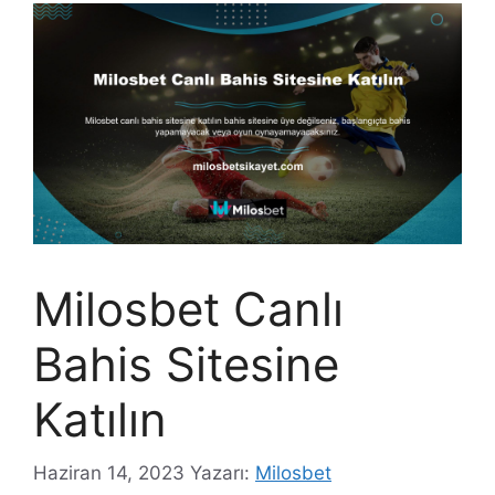
Milosbet Canlı
Bahis Sitesine
Katılın
Haziran 14, 2023
Yazarı:
Milosbet