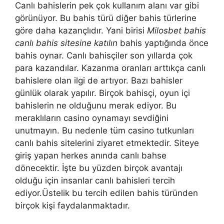
Canlı bahislerin pek çok kullanım alanı var gibi
görünüyor. Bu bahis türü diğer bahis türlerine
göre daha kazançlıdır. Yani birisi
Milosbet bahis
canlı bahis sitesine katılın
bahis yaptığında önce
bahis oynar. Canlı bahisçiler son yıllarda çok
para kazandılar. Kazanma oranları arttıkça canlı
bahislere olan ilgi de artıyor. Bazı bahisler
günlük olarak yapılır. Birçok bahisçi, oyun içi
bahislerin ne olduğunu merak ediyor. Bu
meraklıların casino oynamayı sevdiğini
unutmayın. Bu nedenle tüm casino tutkunları
canlı bahis sitelerini ziyaret etmektedir. Siteye
giriş yapan herkes anında canlı bahse
dönecektir. İşte bu yüzden birçok avantajı
olduğu için insanlar canlı bahisleri tercih
ediyor.Üstelik bu tercih edilen bahis türünden
birçok kişi faydalanmaktadır.