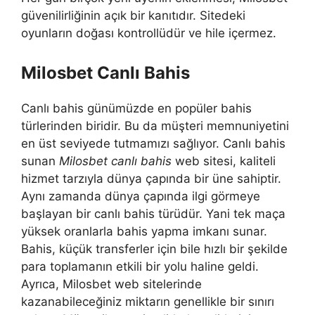
güvenilirliğinin açık bir kanıtıdır. Sitedeki
oyunların doğası kontrollüdür ve hile içermez.
Milosbet Canlı Bahis
Canlı bahis günümüzde en popüler bahis
türlerinden biridir. Bu da müşteri memnuniyetini
en üst seviyede tutmamızı sağlıyor. Canlı bahis
sunan
Milosbet canlı bahis
web sitesi, kaliteli
hizmet tarzıyla dünya çapında bir üne sahiptir.
Aynı zamanda dünya çapında ilgi görmeye
başlayan bir canlı bahis türüdür. Yani tek maça
yüksek oranlarla bahis yapma imkanı sunar.
Bahis, küçük transferler için bile hızlı bir şekilde
para toplamanın etkili bir yolu haline geldi.
Ayrıca, Milosbet web sitelerinde
kazanabileceğiniz miktarın genellikle bir sınırı