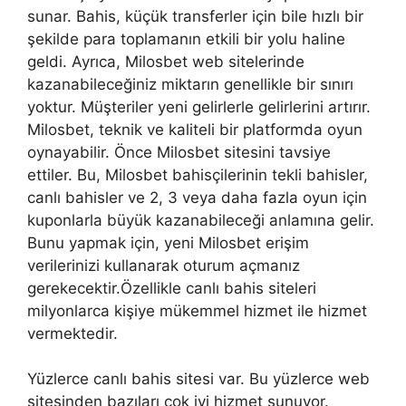
sunar. Bahis, küçük transferler için bile hızlı bir
şekilde para toplamanın etkili bir yolu haline
geldi. Ayrıca, Milosbet web sitelerinde
kazanabileceğiniz miktarın genellikle bir sınırı
yoktur. Müşteriler yeni gelirlerle gelirlerini artırır.
Milosbet, teknik ve kaliteli bir platformda oyun
oynayabilir. Önce Milosbet sitesini tavsiye
ettiler. Bu, Milosbet bahisçilerinin tekli bahisler,
canlı bahisler ve 2, 3 veya daha fazla oyun için
kuponlarla büyük kazanabileceği anlamına gelir.
Bunu yapmak için, yeni Milosbet erişim
verilerinizi kullanarak oturum açmanız
gerekecektir.Özellikle canlı bahis siteleri
milyonlarca kişiye mükemmel hizmet ile hizmet
vermektedir.
Yüzlerce canlı bahis sitesi var. Bu yüzlerce web
sitesinden bazıları çok iyi hizmet sunuyor.