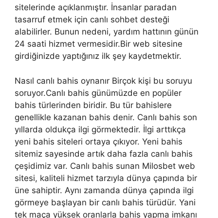
sitelerinde açıklanmıştır. İnsanlar paradan
tasarruf etmek için canlı sohbet desteği
alabilirler. Bunun nedeni, yardım hattının günün
24 saati hizmet vermesidir.Bir web sitesine
girdiğinizde yaptığınız ilk şey kaydetmektir.
Nasıl canlı bahis oynanır Birçok kişi bu soruyu
soruyor.Canlı bahis günümüzde en popüler
bahis türlerinden biridir. Bu tür bahislere
genellikle kazanan bahis denir. Canlı bahis son
yıllarda oldukça ilgi görmektedir. İlgi arttıkça
yeni bahis siteleri ortaya çıkıyor. Yeni bahis
sitemiz sayesinde artık daha fazla canlı bahis
çeşidimiz var. Canlı bahis sunan Milosbet web
sitesi, kaliteli hizmet tarzıyla dünya çapında bir
üne sahiptir. Aynı zamanda dünya çapında ilgi
görmeye başlayan bir canlı bahis türüdür. Yani
tek maça yüksek oranlarla bahis yapma imkanı