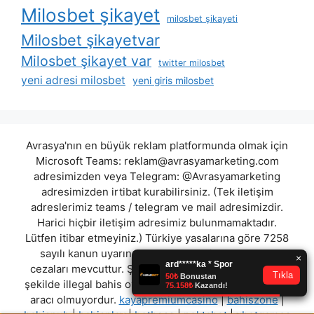
Milosbet şikayet
milosbet şikayeti
Milosbet şikayetvar
Milosbet şikayet var
twitter milosbet
yeni adresi milosbet
yeni giris milosbet
Avrasya'nın en büyük reklam platformunda olmak için
Microsoft Teams:
reklam@avrasyamarketing.com
adresimizden veya Telegram: @Avrasyamarketing
adresimizden irtibat kurabilirsiniz. (Tek iletişim
adreslerimiz teams / telegram ve mail adresimizdir.
Harici hiçbir iletişim adresimiz bulunmamaktadır.
Lütfen itibar etmeyiniz.) Türkiye yasalarına göre 7258
sayılı kanun uyarınca yasa dışı bahis oynamanın
cezaları mevcuttur. Şu an bulunduğunuz site hiç bir
şekilde illegal bahis oyunları oynatmıyor ve oynamaya
aracı olmuyordur.
kayapremiumcasino
|
bahiszone
|