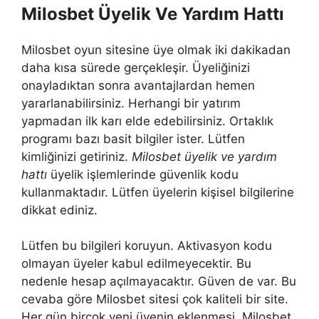
Milosbet Üyelik Ve Yardım Hattı
Milosbet oyun sitesine üye olmak iki dakikadan
daha kısa sürede gerçekleşir. Üyeliğinizi
onayladıktan sonra avantajlardan hemen
yararlanabilirsiniz. Herhangi bir yatırım
yapmadan ilk karı elde edebilirsiniz. Ortaklık
programı bazı basit bilgiler ister. Lütfen
kimliğinizi getiriniz.
Milosbet üyelik ve yardım
hattı
üyelik işlemlerinde güvenlik kodu
kullanmaktadır. Lütfen üyelerin kişisel bilgilerine
dikkat ediniz.
Lütfen bu bilgileri koruyun. Aktivasyon kodu
olmayan üyeler kabul edilmeyecektir. Bu
nedenle hesap açılmayacaktır. Güven de var. Bu
cevaba göre Milosbet sitesi çok kaliteli bir site.
Her gün birçok yeni üyenin eklenmesi, Milosbet