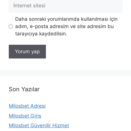
İnternet
sitesi
Daha sonraki yorumlarımda kullanılması için
adım, e-posta adresim ve site adresim bu
tarayıcıya kaydedilsin.
Son Yazılar
Milosbet Adresi
Milosbet Giriş
Milosbet Güvenilir Hizmet