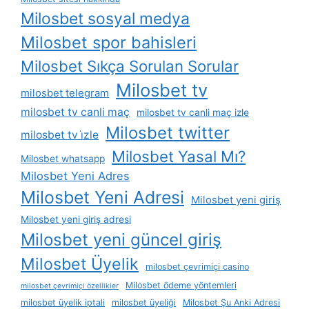
Milosbet sosyal medya
Milosbet spor bahisleri
Milosbet Sıkça Sorulan Sorular
Milosbet tv
milosbet telegram
milosbet tv canli maç
milosbet tv canli maç izle
Milosbet twitter
milosbet tv i̇zle
Milosbet Yasal Mı?
Milosbet whatsapp
Milosbet Yeni Adres
Milosbet Yeni Adresi
Milosbet yeni giriş
Milosbet yeni giriş adresi
Milosbet yeni güncel giriş
Milosbet Üyelik
milosbet çevrimiçi casino
Milosbet ödeme yöntemleri
milosbet çevrimiçi özellikler
milosbet üyelik iptali
milosbet üyeliği
Milosbet Şu Anki Adresi