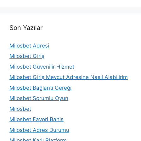
Son Yazılar
Milosbet Adresi
Milosbet Giriş
Milosbet Güvenilir Hizmet
Milosbet Giriş Mevcut Adresine Nasıl Alabilirim
Milosbet Bağlantı Gereği
Milosbet Sorumlu Oyun
Milosbet
Milosbet Favori Bahis
Milosbet Adres Durumu
Milosbet Karlı Platform