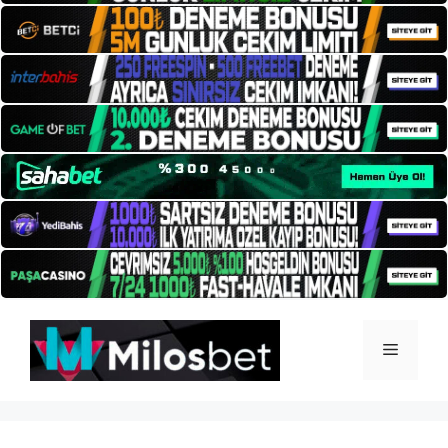
İçeriğe
atla
Menü