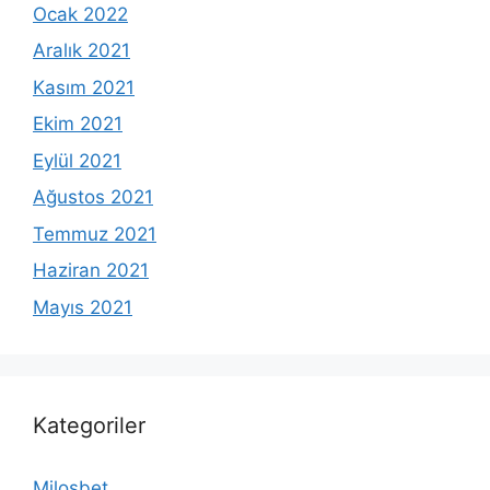
Ocak 2022
Aralık 2021
Kasım 2021
Ekim 2021
Eylül 2021
Ağustos 2021
Temmuz 2021
Haziran 2021
Mayıs 2021
Kategoriler
Milosbet