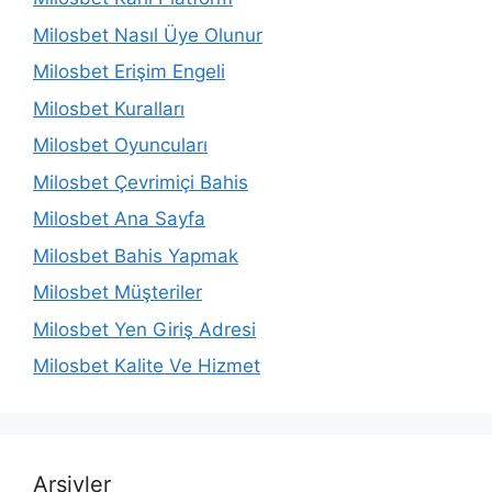
Milosbet Nasıl Üye Olunur
Milosbet Erişim Engeli
Milosbet Kuralları
Milosbet Oyuncuları
Milosbet Çevrimiçi Bahis
Milosbet Ana Sayfa
Milosbet Bahis Yapmak
Milosbet Müşteriler
Milosbet Yen Giriş Adresi
Milosbet Kalite Ve Hizmet
Arşivler