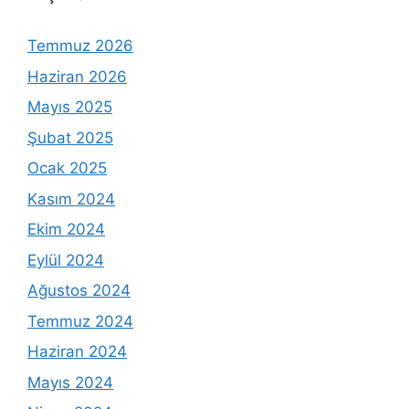
Temmuz 2026
Haziran 2026
Mayıs 2025
Şubat 2025
Ocak 2025
Kasım 2024
Ekim 2024
Eylül 2024
Ağustos 2024
Temmuz 2024
Haziran 2024
Mayıs 2024