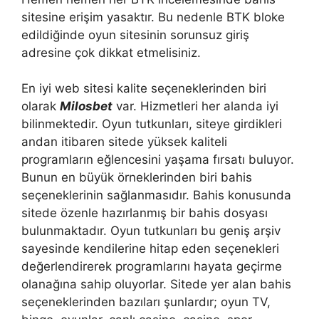
sitesine erişim yasaktır. Bu nedenle BTK bloke
edildiğinde oyun sitesinin sorunsuz giriş
adresine çok dikkat etmelisiniz.
En iyi web sitesi kalite seçeneklerinden biri
olarak
Milosbet
var. Hizmetleri her alanda iyi
bilinmektedir. Oyun tutkunları, siteye girdikleri
andan itibaren sitede yüksek kaliteli
programların eğlencesini yaşama fırsatı buluyor.
Bunun en büyük örneklerinden biri bahis
seçeneklerinin sağlanmasıdır. Bahis konusunda
sitede özenle hazırlanmış bir bahis dosyası
bulunmaktadır. Oyun tutkunları bu geniş arşiv
sayesinde kendilerine hitap eden seçenekleri
değerlendirerek programlarını hayata geçirme
olanağına sahip oluyorlar. Sitede yer alan bahis
seçeneklerinden bazıları şunlardır; oyun TV,