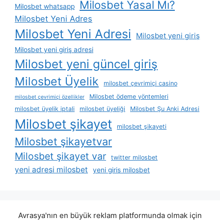
Milosbet Yasal Mı?
Milosbet whatsapp
Milosbet Yeni Adres
Milosbet Yeni Adresi
Milosbet yeni giriş
Milosbet yeni giriş adresi
Milosbet yeni güncel giriş
Milosbet Üyelik
milosbet çevrimiçi casino
Milosbet ödeme yöntemleri
milosbet çevrimiçi özellikler
milosbet üyelik iptali
milosbet üyeliği
Milosbet Şu Anki Adresi
Milosbet şikayet
milosbet şikayeti
Milosbet şikayetvar
Milosbet şikayet var
twitter milosbet
yeni adresi milosbet
yeni giris milosbet
Avrasya'nın en büyük reklam platformunda olmak için