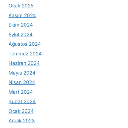
Ocak 2025
Kasım 2024
Ekim 2024
Eylül 2024
Ağustos 2024
Temmuz 2024
Haziran 2024
Mayıs 2024
Nisan 2024
Mart 2024
Şubat 2024
Ocak 2024
Aralık 2023