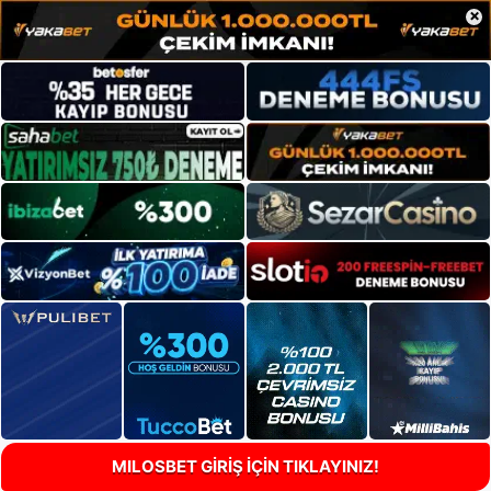
×
MILOSBET GİRİŞ İÇİN TIKLAYINIZ!