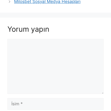
Milosbet Sosyal Medya Hesapları
Yorum yapın
Yorum
İsim