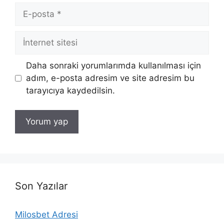
E-
posta
İnternet
sitesi
Daha sonraki yorumlarımda kullanılması için
adım, e-posta adresim ve site adresim bu
tarayıcıya kaydedilsin.
Son Yazılar
Milosbet Adresi