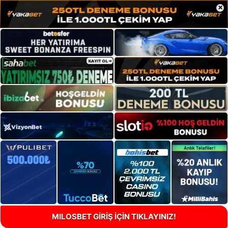
×
MILOSBET GİRİŞ İÇİN TIKLAYINIZ!