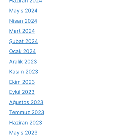
Haziran 2024
Mayıs 2024
Nisan 2024
Mart 2024
Şubat 2024
Ocak 2024
Aralık 2023
Kasım 2023
Ekim 2023
Eylül 2023
Ağustos 2023
Temmuz 2023
Haziran 2023
Mayıs 2023