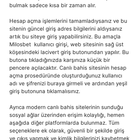
bulmak sadece kısa bir zaman alır.
Hesap açma işlemlerini tamamladıysanız ve bu
sitenin güncel giriş adres bilgilerini aldıysanız
artık bu siteye giriş yapabilirsiniz. Bu amaçla
Milosbet kullanıcı girişi, web sitesinin sağ üst
köşesindeki lacivert giriş butonundan yapılır. Bu
butona tıkladığınızda karşınıza küçük bir
pencere açılacaktır. Canlı bahis sitesinin hesap
açma prosedüründe oluşturduğunuz kullanıcı
adı ve şifrenizi buraya girmeli ve ardından yeşil
giriş butonuna tıklamalısınız.
Ayrıca modern canlı bahis sitelerinin sunduğu
sosyal ağlar üzerinden erişim kolaylığı, hemen
aşağıda diğer platformlarda bulunmaz. Tüm
seçeneklere ek olarak, güvenli bir şekilde giriş
ve çıkış yapmak ve kimlik bilgilerinizi kaybetmek