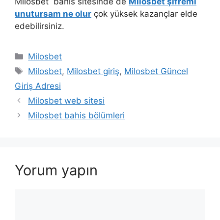
Milosbet bahis sitesinde de
Milosbet şifremi
unutursam ne olur
çok yüksek kazançlar elde
edebilirsiniz.
Kategoriler
Milosbet
Etiketler
Milosbet
,
Milosbet giriş
,
Milosbet Güncel
Giriş Adresi
Milosbet web sitesi
Milosbet bahis bölümleri
Yorum yapın
Yorum