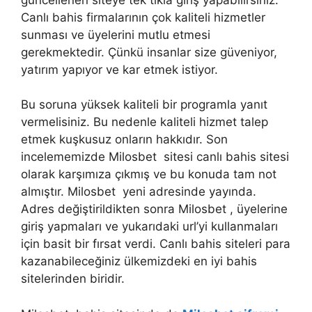
Canlı bahis firmalarının çok kaliteli hizmetler
sunması ve üyelerini mutlu etmesi
gerekmektedir. Çünkü insanlar size güveniyor,
yatırım yapıyor ve kar etmek istiyor.
Bu soruna yüksek kaliteli bir programla yanıt
vermelisiniz. Bu nedenle kaliteli hizmet talep
etmek kuşkusuz onların hakkıdır. Son
incelememizde Milosbet sitesi canlı bahis sitesi
olarak karşımıza çıkmış ve bu konuda tam not
almıştır. Milosbet yeni adresinde yayında.
Adres değiştirildikten sonra Milosbet , üyelerine
giriş yapmaları ve yukarıdaki url’yi kullanmaları
için basit bir fırsat verdi. Canlı bahis siteleri para
kazanabileceğiniz ülkemizdeki en iyi bahis
sitelerinden biridir.