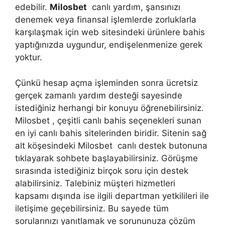
edebilir.
Milosbet
canlı yardım, şansınızı
denemek veya finansal işlemlerde zorluklarla
karşılaşmak için web sitesindeki ürünlere bahis
yaptığınızda uygundur, endişelenmenize gerek
yoktur.
Çünkü hesap açma işleminden sonra ücretsiz
gerçek zamanlı yardım desteği sayesinde
istediğiniz herhangi bir konuyu öğrenebilirsiniz.
Milosbet , çeşitli canlı bahis seçenekleri sunan
en iyi canlı bahis sitelerinden biridir. Sitenin sağ
alt köşesindeki Milosbet canlı destek butonuna
tıklayarak sohbete başlayabilirsiniz. Görüşme
sırasında istediğiniz birçok soru için destek
alabilirsiniz. Talebiniz müşteri hizmetleri
kapsamı dışında ise ilgili departman yetkilileri ile
iletişime geçebilirsiniz. Bu sayede tüm
sorularınızı yanıtlamak ve sorununuza çözüm