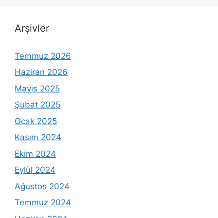
Arşivler
Temmuz 2026
Haziran 2026
Mayıs 2025
Şubat 2025
Ocak 2025
Kasım 2024
Ekim 2024
Eylül 2024
Ağustos 2024
Temmuz 2024