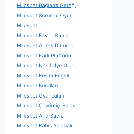
Milosbet Bağlantı Gereği
Milosbet Sorumlu Oyun
Milosbet
Milosbet Favori Bahis
Milosbet Adres Durumu
Milosbet Karlı Platform
Milosbet Nasıl Üye Olunur
Milosbet Erişim Engeli
Milosbet Kuralları
Milosbet Oyuncuları
Milosbet Çevrimiçi Bahis
Milosbet Ana Sayfa
Milosbet Bahis Yapmak