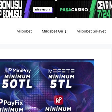
Milosbet
Milosbet Giriş
Milosbet Şikayet