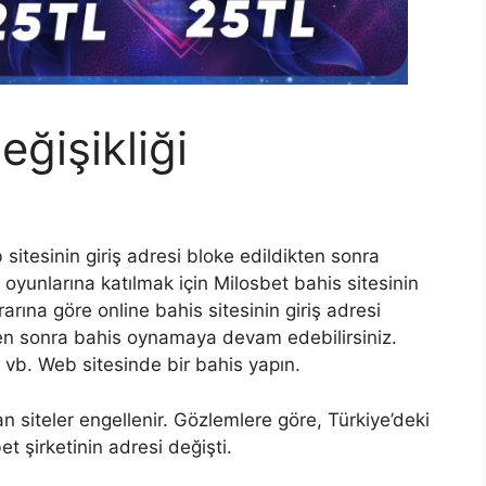
ğişikliği
sitesinin giriş adresi bloke edildikten sonra
 oyunlarına katılmak için Milosbet bahis sitesinin
ararına göre online bahis sitesinin giriş adresi
kten sonra bahis oynamaya devam edebilirsiniz.
vb. Web sitesinde bir bahis yapın.
n siteler engellenir. Gözlemlere göre, Türkiye’deki
 şirketinin adresi değişti.